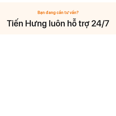
Bạn đang cần tư vấn?
Tiến Hưng luôn hỗ trợ 24/7
Mr Vo Anh Vu
Mr Truong Thai Di
General Manager
General Manager
0908 878 633
0933 744 776
Mr Huynh Ngoc Hoang
Ms Ngọc Nhi