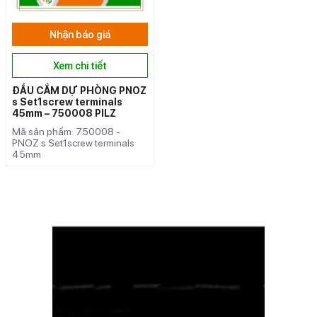
Nhận báo giá
Xem chi tiết
ĐẦU CẮM DỰ PHÒNG PNOZ
s Set1screw terminals
45mm – 750008 PILZ
Mã sản phẩm: 750008 -
PNOZ s Set1screw terminals
45mm