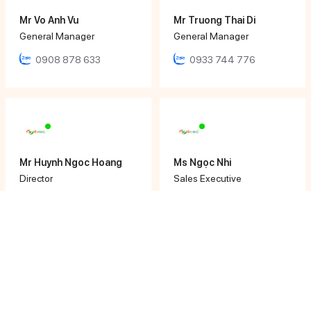
Mr Vo Anh Vu
Mr Truong Thai Di
General Manager
General Manager
0908 878 633
0933 744 776
Mr Huynh Ngoc Hoang
Ms Ngọc Nhi
Director
Sales Executive
0979 652 190
0933 12 64 64
Ms Khánh Ly
Ms Phương Uyên