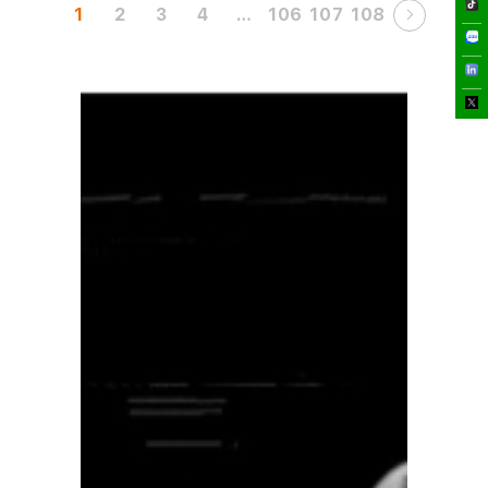
1
2
3
4
…
106
107
108