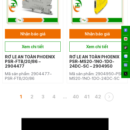
Nhận báo giá
Nhận báo giá
Xem chi tiết
Xem chi tiết
RƠ LE AN TOÀN PHOENIX
RƠ LE AN TOÀN PHOENIX
PSR-FTB/20/86 –
PSR-MS20-1NO-1DO-
2904477
24DC-SC – 2904950
Mã sản phẩm: 2904477–
Mã sản phẩm: 2904950–PSR-
PSR-FTB/20/86
MS20-1NO-1DO-24DC-SC
1
2
3
4
…
40
41
42