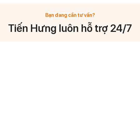
Bạn đang cần tư vấn?
Tiến Hưng luôn hỗ trợ 24/7
Mr Vo Anh Vu
Mr Truong Thai Di
General Manager
General Manager
0908 878 633
0933 744 776
Mr Huynh Ngoc Hoang
Ms Ngọc Nhi