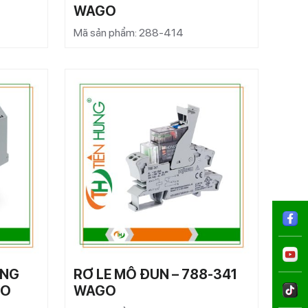
WAGO
Mã sản phẩm: 288-414
ẠNG
RƠ LE MÔ ĐUN – 788-341
GO
WAGO