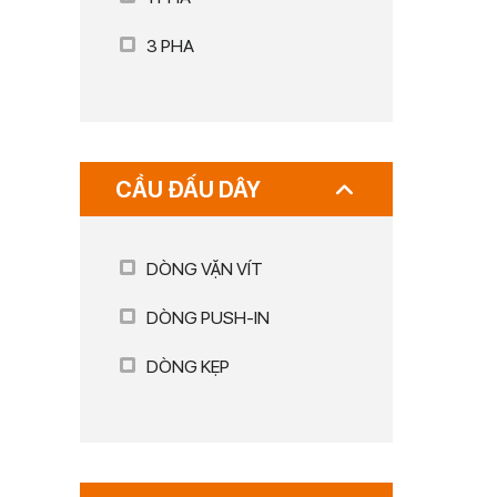
3 PHA
CẦU ĐẤU DÂY
DÒNG VẶN VÍT
DÒNG PUSH-IN
DÒNG KẸP