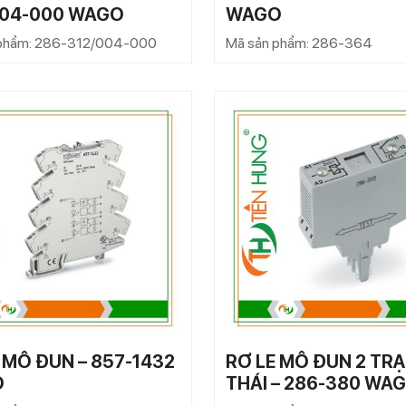
004-000 WAGO
WAGO
 phẩm: 286-312/004-000
Mã sản phẩm: 286-364
 MÔ ĐUN – 857-1432
RƠ LE MÔ ĐUN 2 TR
O
THÁI – 286-380 WA