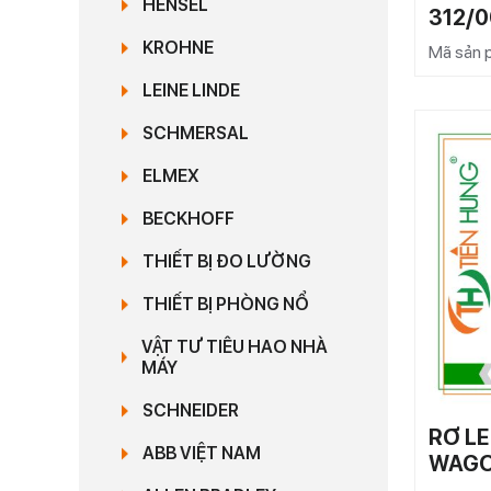
HENSEL
312/
KROHNE
Mã sản
LEINE LINDE
SCHMERSAL
ELMEX
BECKHOFF
THIẾT BỊ ĐO LƯỜNG
THIẾT BỊ PHÒNG NỔ
VẬT TƯ TIÊU HAO NHÀ
MÁY
SCHNEIDER
RƠ LE
ABB VIỆT NAM
WAG