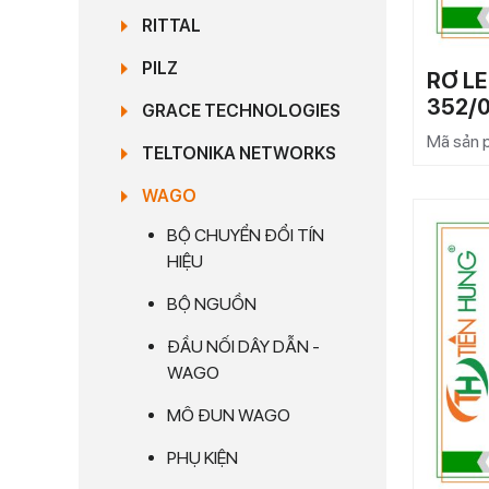
RITTAL
PILZ
RƠ LE
352/
GRACE TECHNOLOGIES
Mã sản
TELTONIKA NETWORKS
WAGO
BỘ CHUYỂN ĐỔI TÍN
HIỆU
BỘ NGUỒN
ĐẦU NỐI DÂY DẪN -
WAGO
MÔ ĐUN WAGO
PHỤ KIỆN