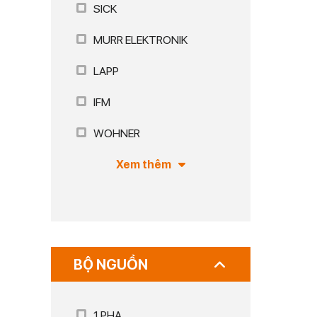
SICK
MURR ELEKTRONIK
LAPP
IFM
WOHNER
Xem thêm
BỘ NGUỒN
1 PHA