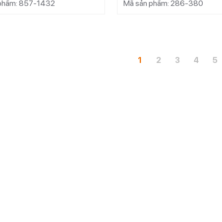
phẩm: 857-1432
Mã sản phẩm: 286-380
1
2
3
4
5