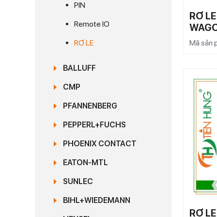
PIN
RƠ LE
Remote IO
WAG
Mã sản 
RƠ LE
BALLUFF
CMP
PFANNENBERG
PEPPERL+FUCHS
PHOENIX CONTACT
EATON-MTL
SUNLEC
BIHL+WIEDEMANN
RƠ LE