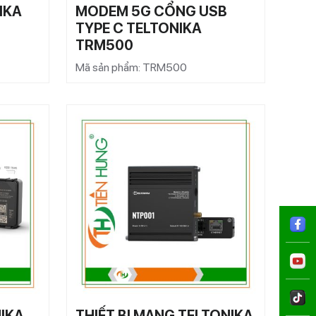
IKA
MODEM 5G CỔNG USB
TYPE C TELTONIKA
TRM500
Mã sản phẩm: TRM500
NIKA
THIẾT BỊ MẠNG TELTONIKA