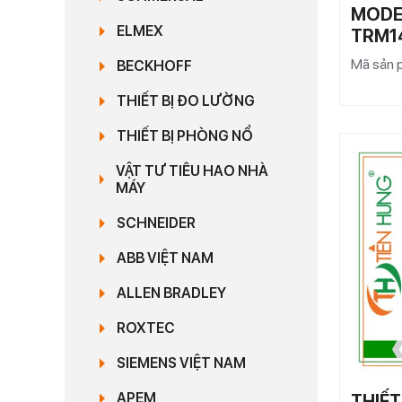
MODE
ELMEX
TRM1
Mã sản
BECKHOFF
THIẾT BỊ ĐO LƯỜNG
THIẾT BỊ PHÒNG NỔ
VẬT TƯ TIÊU HAO NHÀ
MÁY
SCHNEIDER
ABB VIỆT NAM
ALLEN BRADLEY
ROXTEC
SIEMENS VIỆT NAM
APEM
THIẾT