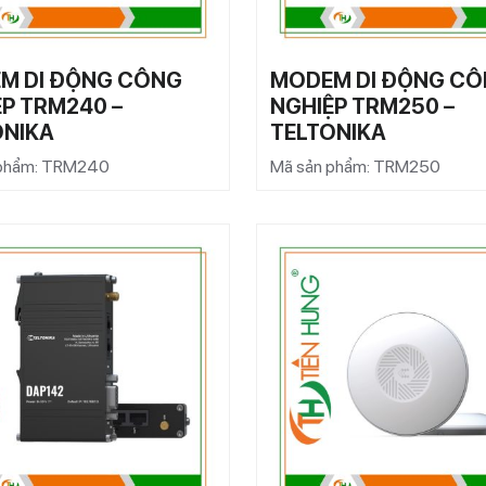
M DI ĐỘNG CÔNG
MODEM DI ĐỘNG C
P TRM240 –
NGHIỆP TRM250 –
ONIKA
TELTONIKA
 phẩm: TRM240
Mã sản phẩm: TRM250