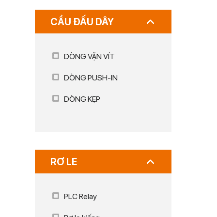
CẦU ĐẤU DÂY
DÒNG VẶN VÍT
DÒNG PUSH-IN
DÒNG KẸP
RƠ LE
PLC Relay