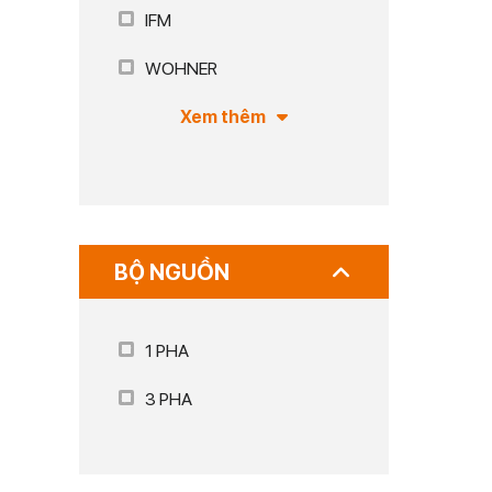
IFM
WOHNER
Xem thêm
BỘ NGUỒN
1 PHA
3 PHA