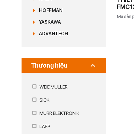
FMC1
HOFFMAN
Mã sản 
YASKAWA
ADVANTECH
Thương hiệu
WEIDMULLER
SICK
MURR ELEKTRONIK
LAPP