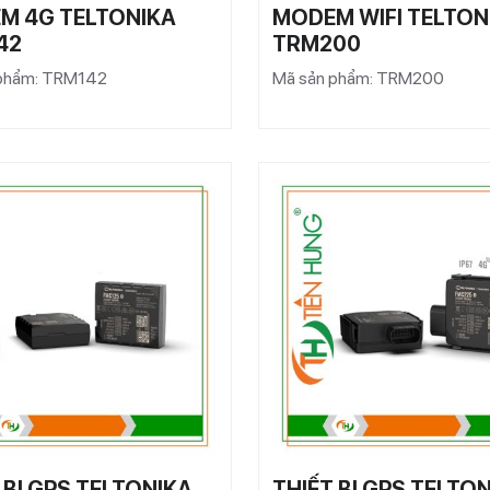
M 4G TELTONIKA
MODEM WIFI TELTON
42
TRM200
 phẩm: TRM142
Mã sản phẩm: TRM200
 BỊ GPS TELTONIKA
THIẾT BỊ GPS TELTO