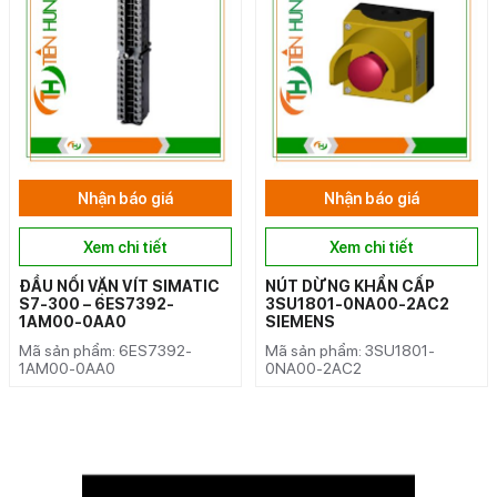
Nhận báo giá
Nhận báo giá
Xem chi tiết
Xem chi tiết
ĐẦU NỐI VẶN VÍT SIMATIC
NÚT DỪNG KHẨN CẤP
S7-300 – 6ES7392-
3SU1801-0NA00-2AC2
1AM00-0AA0
SIEMENS
Mã sản phẩm: 6ES7392-
Mã sản phẩm: 3SU1801-
1AM00-0AA0
0NA00-2AC2