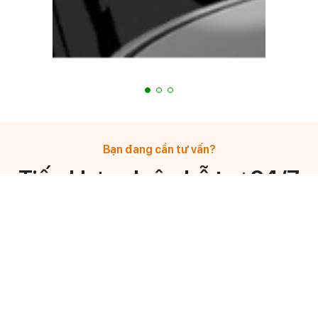
Bạn đang cần tư vấn?
Tiến Hưng luôn hỗ trợ 24/7
Mr Vo Anh Vu
Mr Truong Thai Di
General Manager
General Manager
0908 878 633
0933 744 776