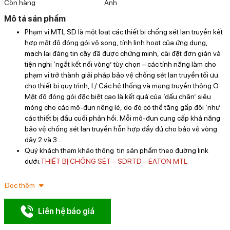
Còn hàng
Anh
Mô tả sản phẩm
Phạm vi MTL SD là một loạt các thiết bị chống sét lan truyền kết
hợp mật độ đóng gói vô song, tính linh hoạt của ứng dụng,
mạch lai đáng tin cậy đã được chứng minh, cài đặt đơn giản và
tiện nghi ‘ngắt kết nối vòng’ tùy chọn – các tính năng làm cho
phạm vi trở thành giải pháp bảo vệ chống sét lan truyền tối ưu
cho thiết bị quy trình, I / Các hệ thống và mạng truyền thông O.
Mật độ đóng gói đặc biệt cao là kết quả của ‘dấu chân’ siêu
mỏng cho các mô-đun riêng lẻ, do đó có thể tăng gấp đôi ‘như
các thiết bị đầu cuối phản hồi. Mỗi mô-đun cung cấp khả năng
bảo vệ chống sét lan truyền hỗn hợp đầy đủ cho bảo vệ vòng
dây 2 và 3 ..
Quý khách tham khảo thông tin sản phẩm theo đường link
dưới:
THIẾT BỊ CHỐNG SÉT – SDRTD – EATON MTL
Đọc thêm
Liên hệ báo giá