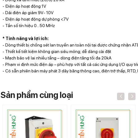
- Điện áp hoạt động 1V 

- Dải điện áp giảm 9V- 10V

- Điện áp hoạt động dự phòng <7V

- Tần số tín hiệu 0...50 MHz

* Tính năng và lợi ích:
- 
Dòng thiết bị chống sét lan truyền an toàn nội tại được chứng nhận AT
- Thiết kế tiết kiệm không gian siêu mỏng; dễ dàng cài đặt

- Mạch bảo vệ lai nhiều tầng – dòng điện tăng tối đa 20kA

- Phạm vi định mức điện áp – phù hợp với tất cả các ứng dụng I/O quy trì
- Có sẵn phiên bản máy phát 3 dây băng thông cao, điện trở thấp, RTD,
Sản phẩm cùng loại