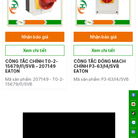
Nhận báo giá
Nhận báo giá
Xem chi tiết
Xem chi tiết
CÔNG TẮC CHÍNH T0-2-
CÔNG TẮC ĐÓNG MẠCH
15679/I1/SVB – 207149
CHÍNH P3-63/I4/SVB
EATON
EATON
Mã sản phẩm: 207149 - T0-2-
Mã sản phẩm: P3-63/I4/SVB
15679/I1/SVB