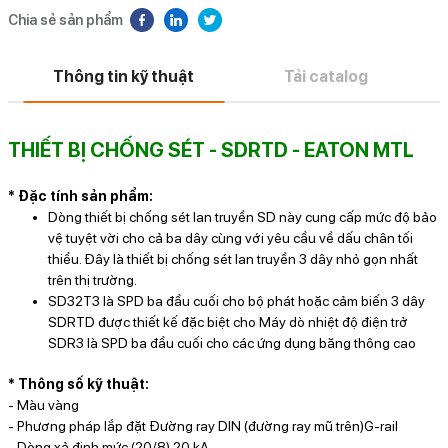
Chia sẻ sản phẩm
Thông tin kỹ thuật
Tải catalog
THIẾT BỊ CHỐNG SÉT - SDRTD 
- EATON MTL
Dòng thiết bị chống sét lan truyền SD này cung cấp mức độ bảo
vệ tuyệt vời cho cả ba dây cùng với yêu cầu về dấu chân tối
thiểu. Đây là thiết bị chống sét lan truyền 3 dây nhỏ gọn nhất
trên thị trường.
SD32T3 là SPD ba đầu cuối cho bộ phát hoặc cảm biến 3 dây
SDRTD được thiết kế đặc biệt cho Máy dò nhiệt độ điện trở
SDR3 là SPD ba đầu cuối cho các ứng dụng băng thông cao
* Thông số kỹ thuật:
- Màu vàng

- Phương pháp lắp đặt Đường ray DIN (đường ray mũ trên)G-rail

- Dòng xả định mức (20/8) 20 kA
