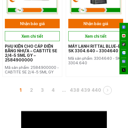
Nhận báo giá
Nhận báo giá
Xem chi tiết
Xem chi tiết
PHỤ KIỆN CHO CÁP ĐIỆN
MÁY LẠNH RITTAL BLUE-E
BẰNG NHỰA – CABTITE SE
SK 3304.640 – 3304640
2/4-5 SML GY –
Mã sản phẩm: 3304640 - SK
2584900000
3304.640
Mã sản phẩm: 2584900000 -
CABTITE SE 2/4-5 SML GY
1
2
3
4
…
438
439
440