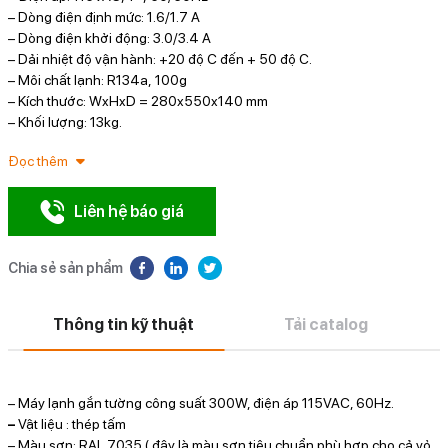
– Dòng điện định mức: 1.6/1.7 A
– Dòng điện khởi động: 3.0/3.4 A
– Dải nhiệt độ vận hành: +20 độ C đến + 50 độ C.
– Môi chất lạnh: R134a, 100g
– Kích thước: WxHxD = 280x550x140 mm
– Khối lượng: 13kg.
Đọc thêm
Liên hệ báo giá
Chia sẻ sản phẩm
Thông tin kỹ thuật
Tải catalog
– Máy lạnh gắn tường công suất 300W, điện áp 115VAC, 60Hz.
–
Vật liệu : thép tấm
– Màu sơn: RAL 7035 ( đây là màu sơn tiêu chuẩn phù hợp cho cả vỏ