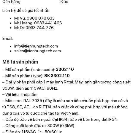
Còn hàng
Đức
Liên hệ để có giá tốt nhất:
Mr Vũ: 0908 878 633
Mr Hoàng: 0933 441 466
Mr Di: 0933 744 776
Email:
info@tienhungtech.com
sales@tienhungtech.com
Mô tả sản phẩm
– Mã sản phẩm ( order code):
3302110
V
– Mã sản phẩm ( type):
SK 3302.110
t
– Đại lý phân phối cấp 1 máy lạnh Rittal. Máy lạnh gắn tường công suất
3
300W, điện áp 115VAC, 60Hz.
–
Vật liệu : thép tấm
– Màu sơn: RAL 7035 ( đây là màu sơn tiêu chuẩn phù hợp cho cả vỏ
tủ TS8, SE, AE… do RITTAL sản xuất và cũng phù hợp với màu thông
dụng của vỏ tủ được chế tạo tại Việt Nam).
– Cấp độ bảo vệ bên ngoài đạt IP34, bảo vệ bên trong đạt IP54.
– Công suất lạnh đầu ra: 300W (0.3kW)
– Điện áp: 115VAC, 1~, 50/60Hz