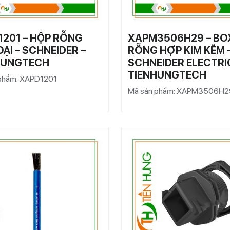
1201 – HỘP RỖNG
XAPM3506H29 – BO
OẠI – SCHNEIDER –
RỖNG HỢP KIM KẼM 
HUNGTECH
SCHNEIDER ELECTRI
TIENHUNGTECH
phẩm: XAPD1201
Mã sản phẩm: XAPM3506H2