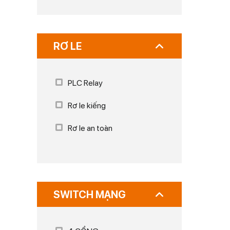
RƠ LE
PLC Relay
Rơ le kiếng
Rơ le an toàn
SWITCH MẠNG