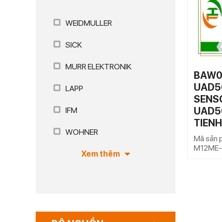
WEIDMULLER
SICK
MURR ELEKTRONIK
BAW0
UAD5
LAPP
SENS
UAD50
IFM
TIEN
WOHNER
Mã sản 
M12ME
Xem thêm