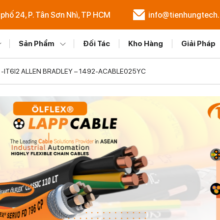
 phố 24, P. Tân Sơn Nhì, TP HCM
info@tienhungtech
Sản Phẩm
Đối Tác
Kho Hàng
Giải Pháp
T6I -IT6I2 ALLEN BRADLEY – 1492-ACABLE025YC