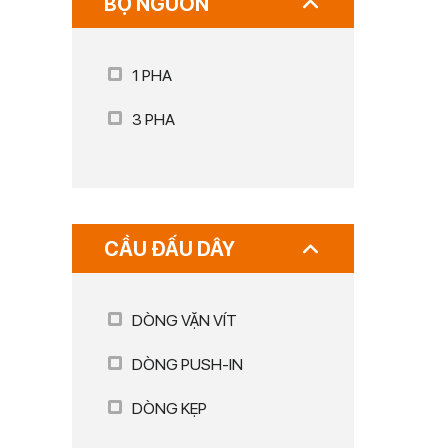
BỘ NGUỒN
1 PHA
3 PHA
CẦU ĐẤU DÂY
DÒNG VẶN VÍT
DÒNG PUSH-IN
DÒNG KẸP