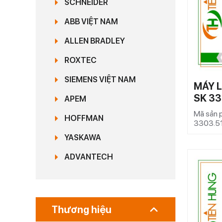
SCHNEIDER
ABB VIỆT NAM
ALLEN BRADLEY
ROXTEC
SIEMENS VIỆT NAM
MÁY L
SK 33
APEM
Mã sản 
HOFFMAN
3303.5
YASKAWA
ADVANTECH
Thương hiệu