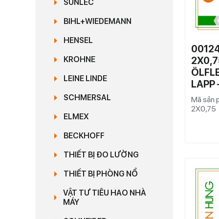
SUNLEC
BIHL+WIEDEMANN
HENSEL
00124
2X0,7
KROHNE
ÖLFLE
LEINE LINDE
LAPP
SCHMERSAL
Mã sản 
2X0,75
ELMEX
BECKHOFF
THIẾT BỊ ĐO LƯỜNG
THIẾT BỊ PHÒNG NỔ
VẬT TƯ TIÊU HAO NHÀ
MÁY