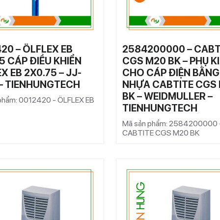
20 – ÖLFLEX EB
2584200000 – CABT
5 CÁP ĐIỀU KHIỂN
CGS M20 BK – PHỤ K
X EB 2X0.75 – JJ-
CHO CÁP ĐIỆN BẰNG
 – TIENHUNGTECH
NHỰA CABTITE CGS
BK – WEIDMULLER –
phẩm: 0012420 - ÖLFLEX EB
TIENHUNGTECH
Mã sản phẩm: 2584200000 
CABTITE CGS M20 BK