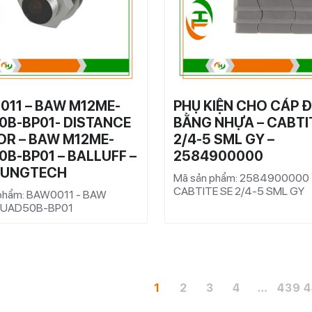
011 – BAW M12ME-
PHỤ KIỆN CHO CÁP Đ
0B-BP01- DISTANCE
BẰNG NHỰA – CABTI
OR – BAW M12ME-
2/4-5 SML GY –
B-BP01 – BALLUFF –
2584900000
HUNGTECH
Mã sản phẩm: 2584900000 
CABTITE SE 2/4-5 SML GY
phẩm: BAW0011 - BAW
-UAD50B-BP01
1
2
3
4
…
439
4