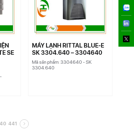
IỆN
MÁY LẠNH RITTAL BLUE-E
TE SE
SK 3304.640 – 3304640
Mã sản phẩm: 3304640 - SK
3304.640
-
40
441