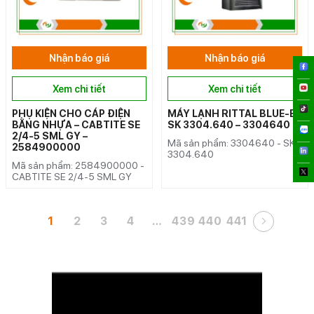
Nhận báo giá
Nhận báo giá
Xem chi tiết
Xem chi tiết
PHỤ KIỆN CHO CÁP ĐIỆN
MÁY LẠNH RITTAL BLUE-E
BẰNG NHỰA – CABTITE SE
SK 3304.640 – 3304640
2/4-5 SML GY –
Mã sản phẩm: 3304640 - SK
2584900000
3304.640
Mã sản phẩm: 2584900000 -
CABTITE SE 2/4-5 SML GY
1
2
3
4
…
439
440
441