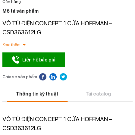
Còn hàng
Mô tả sản phẩm
VỎ TỦ ĐIỆN CONCEPT 1 CỬA HOFFMAN –
N
CSD363612LG
Đọc thêm
Liên hệ báo giá
Chia sẻ sản phẩm
Thông tin kỹ thuật
Tải catalog
VỎ TỦ ĐIỆN CONCEPT 1 CỬA HOFFMAN –
CSD363612LG