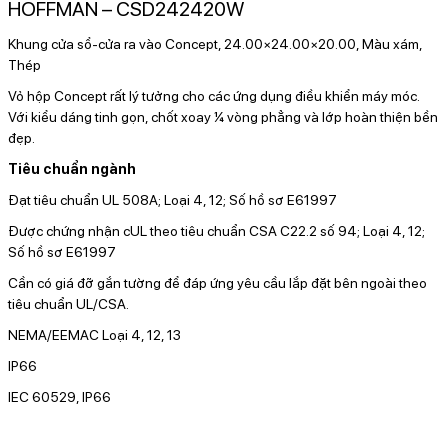
HOFFMAN – CSD242420W
Khung cửa sổ-cửa ra vào Concept, 24.00×24.00×20.00, Màu xám,
Thép
Vỏ hộp Concept rất lý tưởng cho các ứng dụng điều khiển máy móc.
Với kiểu dáng tinh gọn, chốt xoay ¼ vòng phẳng và lớp hoàn thiện bền
đẹp.
Tiêu chuẩn ngành
Đạt tiêu chuẩn UL 508A; Loại 4, 12; Số hồ sơ E61997
Được chứng nhận cUL theo tiêu chuẩn CSA C22.2 số 94; Loại 4, 12;
Số hồ sơ E61997
Cần có giá đỡ gắn tường để đáp ứng yêu cầu lắp đặt bên ngoài theo
tiêu chuẩn UL/CSA.
NEMA/EEMAC Loại 4, 12, 13
IP66
IEC 60529, IP66