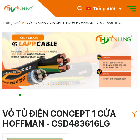
Tiếng Việt
Trang Chủ
VỎ TỦ ĐIỆN CONCEPT 1 CỬA HOFFMAN – CSD483616LG
VỎ TỦ ĐIỆN CONCEPT 1 CỬA
HOFFMAN - CSD483616LG