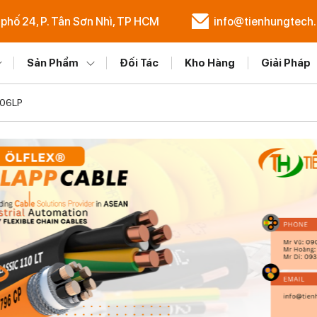
 phố 24, P. Tân Sơn Nhì, TP HCM
info@tienhungtech
Sản Phẩm
Đối Tác
Kho Hàng
Giải Pháp
006LP