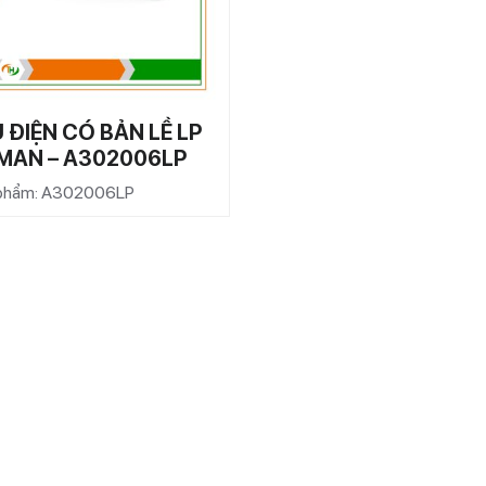
 ĐIỆN CÓ BẢN LỀ LP
MAN – A302006LP
 phẩm: A302006LP