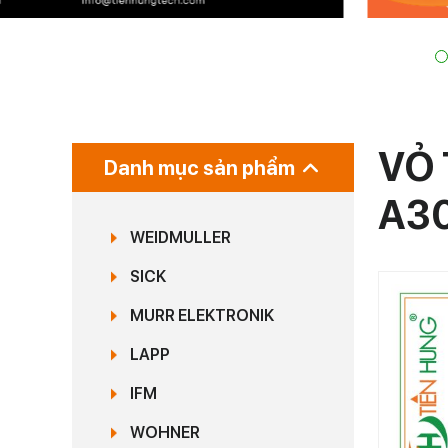
VỎ 
Danh mục sản phẩm
A3
WEIDMULLER
SICK
MURR ELEKTRONIK
LAPP
IFM
WOHNER