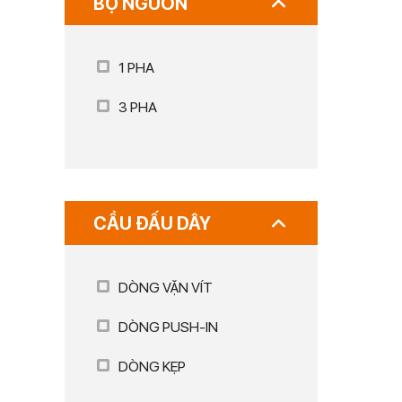
BỘ NGUỒN
1 PHA
3 PHA
CẦU ĐẤU DÂY
DÒNG VẶN VÍT
DÒNG PUSH-IN
DÒNG KẸP