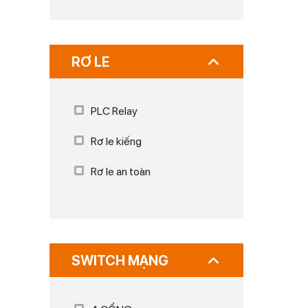
RƠ LE
PLC Relay
Rơ le kiếng
Rơ le an toàn
SWITCH MẠNG