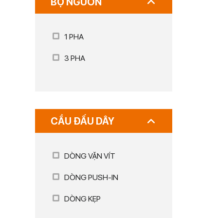
BỘ NGUỒN
1 PHA
3 PHA
CẦU ĐẤU DÂY
DÒNG VẶN VÍT
DÒNG PUSH-IN
DÒNG KẸP