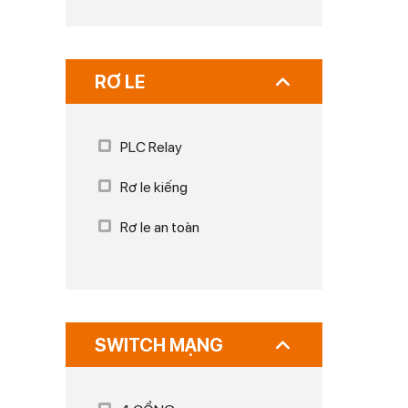
RƠ LE
PLC Relay
Rơ le kiếng
Rơ le an toàn
SWITCH MẠNG