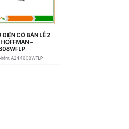
 ĐIỆN CÓ BẢN LỀ 2
 HOFFMAN –
808WFLP
 phẩm: A244808WFLP