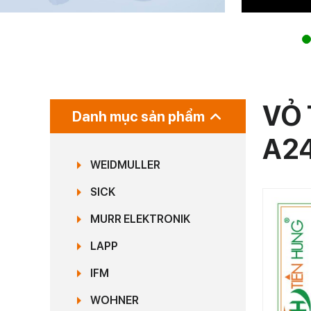
VỎ 
Danh mục sản phẩm
A2
WEIDMULLER
SICK
MURR ELEKTRONIK
LAPP
IFM
WOHNER