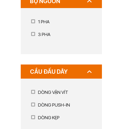
BỘ NGUỒN
1 PHA
3 PHA
CẦU ĐẤU DÂY
DÒNG VẶN VÍT
DÒNG PUSH-IN
DÒNG KẸP