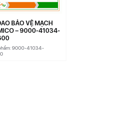
DAO BẢO VỆ MẠCH
MICO – 9000-41034-
600
 phẩm: 9000-41034-
00