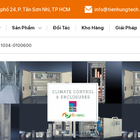
 phố 24, P. Tân Sơn Nhì, TP HCM
info@tienhungtech
Sản Phẩm
Đối Tác
Kho Hàng
Giải Pháp
41034-0100600