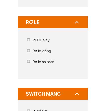
RƠ LE
PLC Relay
Rơ le kiếng
Rơ le an toàn
SWITCH MẠNG