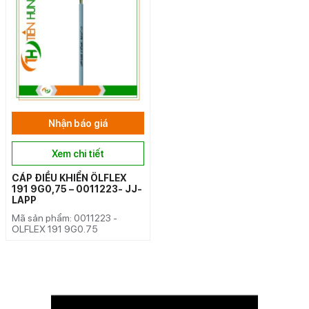
Nhận báo giá
Xem chi tiết
CÁP ĐIỀU KHIỂN ÖLFLEX
191 9G0,75 – 0011223- JJ-
LAPP
Mã sản phẩm: 0011223 -
OLFLEX 191 9G0.75