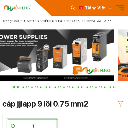
Tiếng Việt
Trang Chủ
CÁP ĐIỀU KHIỂN ÖLFLEX 191 9G0,75 – 0011223- JJ-LAPP
cáp jjlapp 9 lõi 0.75 mm2