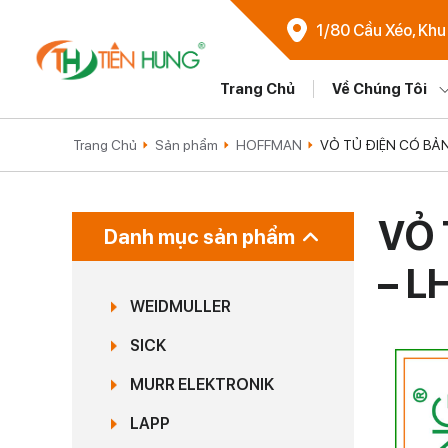
1/80 Cầu Xéo, Khu
Trang Chủ
Về Chúng Tôi
Trang Chủ
Sản phẩm
HOFFMAN
VỎ TỦ ĐIỆN CÓ BẢ
VỎ 
Danh mục sản phẩm
– L
WEIDMULLER
SICK
MURR ELEKTRONIK
LAPP