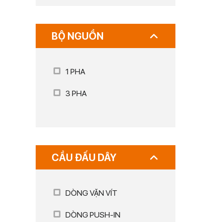
BỘ NGUỒN
1 PHA
3 PHA
CẦU ĐẤU DÂY
DÒNG VẶN VÍT
DÒNG PUSH-IN