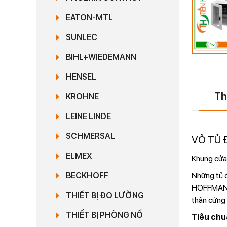
EATON-MTL
SUNLEC
BIHL+WIEDEMANN
HENSEL
Th
KROHNE
LEINE LINDE
SCHMERSAL
VỎ TỦ 
ELMEX
Khung cửa 
Những tủ 
BECKHOFF
HOFFMAN vớ
THIẾT BỊ ĐO LƯỜNG
thân cứng 
THIẾT BỊ PHÒNG NỔ
Tiêu chu