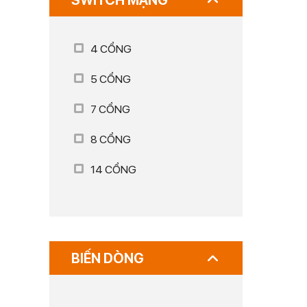
SWITCH MẠNG
4 CỔNG
5 CỔNG
7 CỔNG
8 CỔNG
14 CỔNG
BIẾN DÒNG