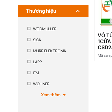
Thương hiệu
WEIDMULLER
VỎ T
SICK
1CỬA
CSD2
MURR ELEKTRONIK
Mã sản
LAPP
IFM
WOHNER
Xem thêm