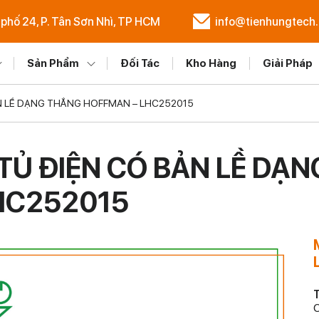
 phố 24, P. Tân Sơn Nhì, TP HCM
info@tienhungtech
Sản Phẩm
Đối Tác
Kho Hàng
Giải Pháp
N LỀ DẠNG THẲNG HOFFMAN – LHC252015
TỦ ĐIỆN CÓ BẢN LỀ D
HC252015
T
C