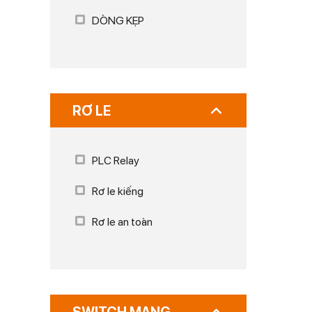
DÒNG KẸP
RƠ LE
PLC Relay
Rơ le kiếng
Rơ le an toàn