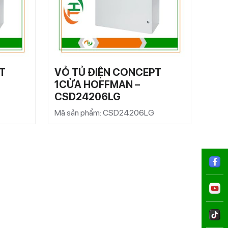
T
VỎ TỦ ĐIỆN CONCEPT
VỎ 
1CỬA HOFFMAN –
1C
CSD24206LG
CS
Mã sản phẩm: CSD24206LG
Mã s