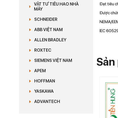
Đạt tiêu c
VẬT TƯ TIÊU HAO NHÀ
MÁY
Được chứn
SCHNEIDER
NEMA/EEMA
ABB VIỆT NAM
IEC 60529
ALLEN BRADLEY
ROXTEC
Sản 
SIEMENS VIỆT NAM
APEM
HOFFMAN
YASKAWA
ADVANTECH