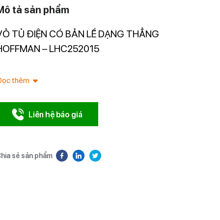
Mô tả sản phẩm
VỎ TỦ ĐIỆN CÓ BẢN LỀ DẠNG THẲNG
Nhà nhập 
Nam.
HOFFMAN – LHC252015
Đọc thêm
Liên hệ báo giá
hia sẻ sản phẩm