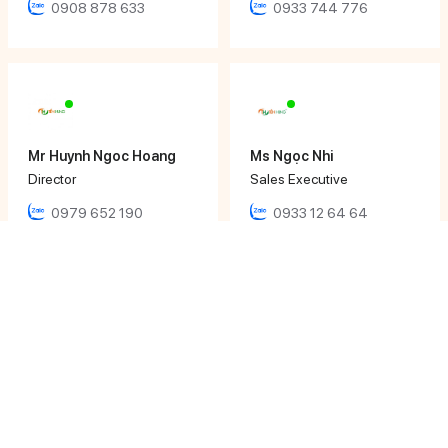
0908 878 633
0933 744 776
Mr Huynh Ngoc Hoang
Ms Ngọc Nhi
Director
Sales Executive
0979 652 190
0933 12 64 64
Ms Khánh Ly
Ms Phương Uyên
Sales Executive
Sales Executive
0906 616 000
0933 071 486