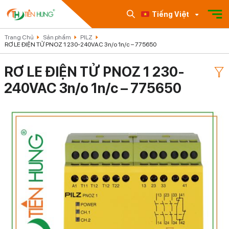
Tiếng Việt
Trang Chủ
Sản phẩm
PILZ
RƠ LE ĐIỆN TỬ PNOZ 1 230-240VAC 3n/o 1n/c – 775650
RƠ LE ĐIỆN TỬ PNOZ 1 230-
240VAC 3n/o 1n/c – 775650