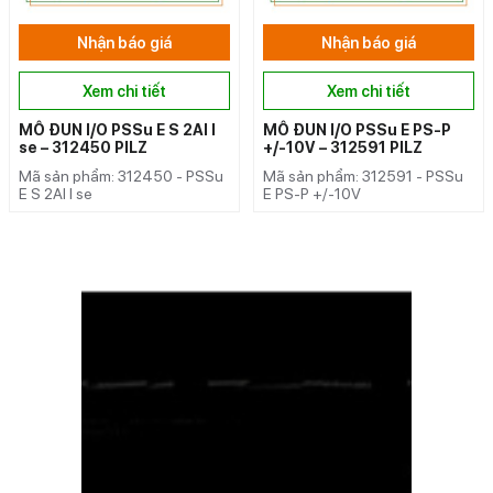
Nhận báo giá
Nhận báo giá
Xem chi tiết
Xem chi tiết
MÔ ĐUN I/O PSSu E S 2AI I
MÔ ĐUN I/O PSSu E PS-P
se – 312450 PILZ
+/-10V – 312591 PILZ
Mã sản phẩm: 312450 - PSSu
Mã sản phẩm: 312591 - PSSu
E S 2AI I se
E PS-P +/-10V