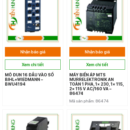
Nhận báo giá
Nhận báo giá
Xem chi tiết
Xem chi tiết
MÔ ĐUN 16 ĐẦU VÀO SỐ
MÁY BIẾN ÁP MTS
BIHL+WIEDMANN –
MURRELEKTRONIK AN
BWU4194
TOÀN 1 PHA, 1× 230, 1× 115,
2× 115 V AC/160 VA –
86474
Mã sản phẩm: 86474