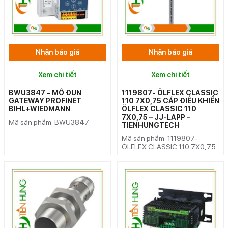
Nhận báo giá
Nhận báo giá
Xem chi tiết
Xem chi tiết
BWU3847 – MÔ ĐUN
1119807- ÖLFLEX CLASSIC
GATEWAY PROFINET
110 7X0,75 CÁP ĐIỀU KHIỂN
BIHL+WIEDMANN
ÖLFLEX CLASSIC 110
7X0,75 – JJ-LAPP –
Mã sản phẩm: BWU3847
TIENHUNGTECH
Mã sản phẩm: 1119807-
ÖLFLEX CLASSIC 110 7X0,75