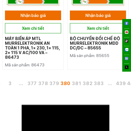
Nhận báo giá
Nhận báo giá
Xem chi tiết
Xem chi tiết
MÁY BIẾN ÁP MTL
BỘ CHUYỂN ĐỔI CHẾ ĐỘ
MURRELEKTRONIK AN
MURRELEKTRONIK MDD
TOÀN 1 PHA, 1× 230, 1× 115,
DC/DC – 85655
2× 115 V AC/100 VA –
Mã sản phẩm: 85655
86473
Mã sản phẩm: 86473
2
3
…
377
378
379
380
381
382
383
…
439
4