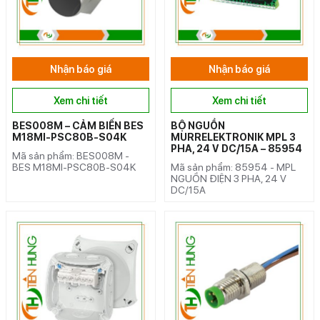
Nhận báo giá
Nhận báo giá
Xem chi tiết
Xem chi tiết
BES008M – CẢM BIẾN BES
BỘ NGUỒN
M18MI-PSC80B-S04K
MURRELEKTRONIK MPL 3
PHA, 24 V DC/15A – 85954
Mã sản phẩm: BES008M -
BES M18MI-PSC80B-S04K
Mã sản phẩm: 85954 - MPL
NGUỒN ĐIỆN 3 PHA, 24 V
DC/15A