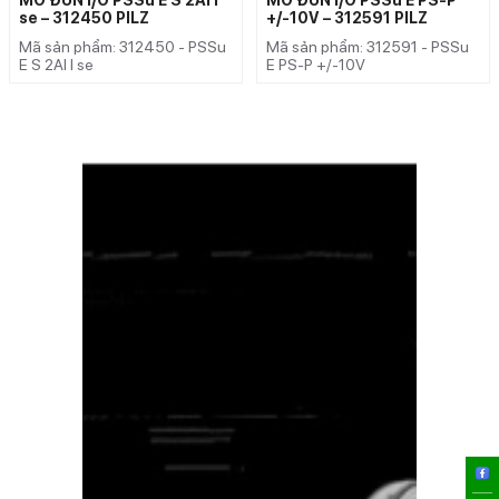
se – 312450 PILZ
+/-10V – 312591 PILZ
Mã sản phẩm: 312450 - PSSu
Mã sản phẩm: 312591 - PSSu
E S 2AI I se
E PS-P +/-10V