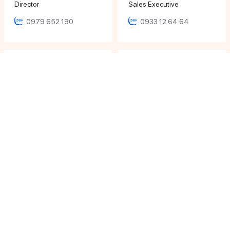
Director
Sales Executive
0979 652 190
0933 12 64 64
Ms Khánh Ly
Ms Phương Uyên
Sales Executive
Sales Executive
0906 616 000
0933 071 486
Ms Thảo Vy
Ms Thanh Trúc
Sales Executive
Sales Executive