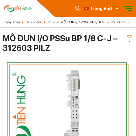
Tiếng Việt
Trang Chủ
Sản phẩm
PILZ
MÔ ĐUN I/O PSSu BP 1/8 C-J – 312603 PILZ
MÔ ĐUN I/O PSSu BP 1/8 C-J –
312603 PILZ