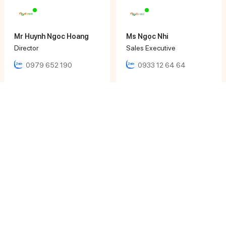
Mr Huynh Ngoc Hoang
Ms Ngọc Nhi
Director
Sales Executive
0979 652 190
0933 12 64 64
Ms Khánh Ly
Ms Phương Uyên
Sales Executive
Sales Executive
0906 616 000
0933 071 486