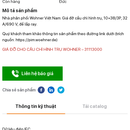
Còn hàng
Đức
Mô tả sản phẩm
Nhà phân phối Wohner Việt Nam. Giá đỡ cầu chì hình trụ,
10×38/3P, 32
A/690 V, để lắp ray
.
Quý khách tham khảo thông tin sản phẩm theo đường link dưới (trích
nguồn: https://pim.woehner.de)
GIÁ ĐỠ CHO CẦU CHÌ HÌNH TRỤ WOHNER – 31113000
Liên hệ báo giá
Chia sẻ sản phẩm
Thông tin kỹ thuật
Tải catalog
Dữ liệu điện IEC