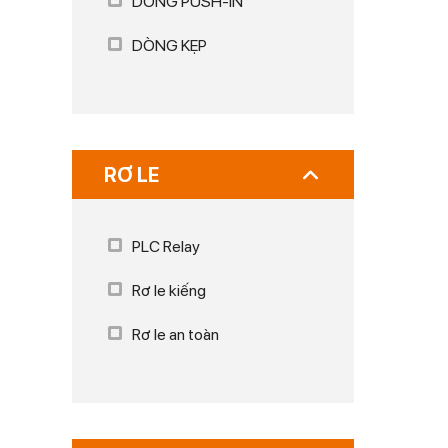
DÒNG PUSH-IN
DÒNG KẸP
RƠ LE
PLC Relay
Rơ le kiếng
Rơ le an toàn