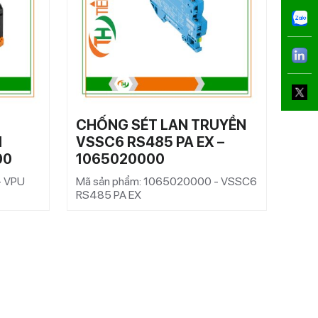
CHỐNG SÉT LAN TRUYỀN
CH
1
VSSC6 RS485 PA EX –
VS
00
1065020000
EX 
- VPU
Mã sản phẩm: 1065020000 - VSSC6
Mã s
RS485 PA EX
CL F