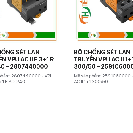
HỐNG SÉT LAN
BỘ CHỐNG SÉT LAN
N VPU AC II F 3+1 R
TRUYỀN VPU AC II 1+
40 – 2807440000
300/50 – 25910600
 phẩm: 2807440000 - VPU
Mã sản phẩm: 2591060000 
3+1 R 300/40
AC II 1+1 300/50