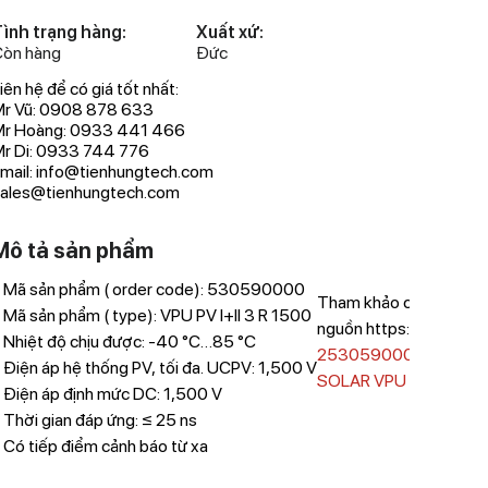
ình trạng hàng:
Xuất xứ:
òn hàng
Đức
iên hệ để có giá tốt nhất:
r Vũ: 0908 878 633
Mr Hoàng: 0933 441 466
r Di: 0933 744 776
mail: info@tienhungtech.com
ales@tienhungtech.com
Mô tả sản phẩm
 Mã sản phẩm ( order code): 530590000
Tham khảo catalog chi t
 Mã sản phẩm ( type): VPU PV I+II 3 R 1500
nguồn https://www.wei
 Nhiệt độ chịu được: -40 °C…85 °C
2530590000 – BỘ C
 Điện áp hệ thống PV, tối đa. UCPV: 1,500 V
SOLAR VPU PV I+II 3 R
 Điện áp định mức DC: 1,500 V
 Thời gian đáp ứng: ≤ 25 ns
 Có tiếp điểm cảnh báo từ xa