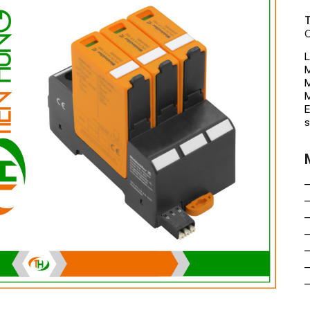
T
C
L
M
M
E
s
–
–
–
–
–
–
–