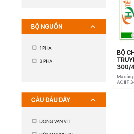
BỘ NGUỒN
1 PHA
BỘ C
TRUYỀ
3 PHA
300/
Mã sản
AC II F 
CẦU ĐẤU DÂY
DÒNG VẶN VÍT