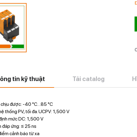
C
ông tin kỹ thuật
Tải catalog
H
ộ chịu được: -40 °C…85 °C
hệ thống PV, tối đa. UCPV: 1,500 V
 định mức DC: 1,500 V
n đáp ứng: ≤ 25 ns
điểm cảnh báo từ xa