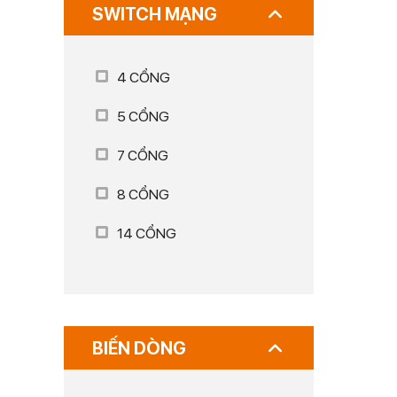
SWITCH MẠNG
4 CỔNG
5 CỔNG
7 CỔNG
8 CỔNG
14 CỔNG
BIẾN DÒNG