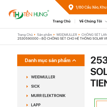
1/80 Cầu Xéo, Khu
Trang Chủ
Về Chúng Tôi
Trang Chủ
Sản phẩm
WEIDMULLER
CHỐNG SÉT LAN
2530590000 – BỘ CHỐNG SÉT CHO HỆ THỐNG SOLAR VPU 
253
Danh mục sản phẩm
SOL
WEIDMULLER
TI
SICK
MURR ELEKTRONIK
LAPP