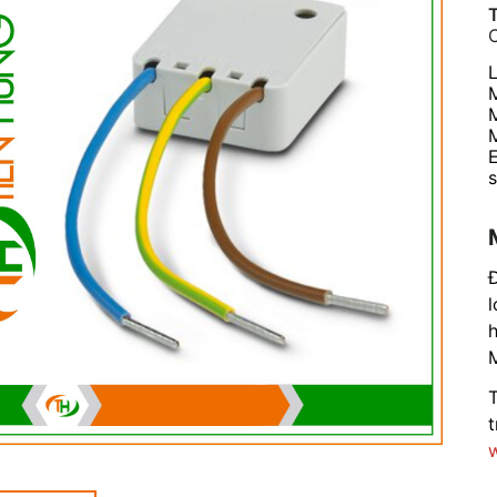
T
L
Đ
l
h
M
T