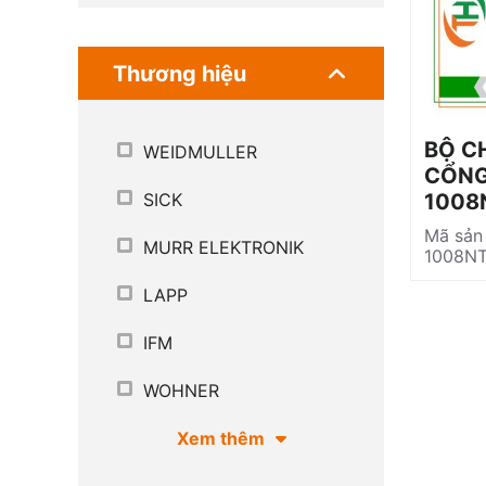
Thương hiệu
BỘ C
WEIDMULLER
CỔNG
1008
SICK
Mã sản
MURR ELEKTRONIK
1008NT
LAPP
IFM
WOHNER
Xem thêm