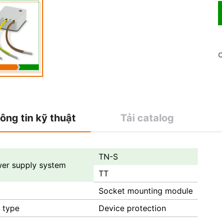
C
ông tin kỹ thuật
Tải catalog
TN-S
er supply system
TT
Socket mounting module
 type
Device protection