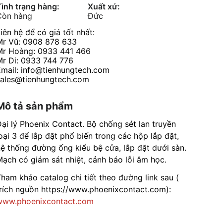
ình trạng hàng:
Xuất xứ:
Còn hàng
Đức
iên hệ để có giá tốt nhất:
Mr Vũ: 0908 878 633
Mr Hoàng: 0933 441 466
Mr Di: 0933 744 776
Email: info@tienhungtech.com
sales@tienhungtech.com
Mô tả sản phẩm
ại lý Phoenix Contact. Bộ chống sét lan truyền
oại 3 để lắp đặt phổ biến trong các hộp lắp đặt,
ệ thống đường ống kiểu bệ cửa, lắp đặt dưới sàn.
ạch có giám sát nhiệt, cảnh báo lỗi âm học.
ham khảo catalog chi tiết theo đường link sau (
trích nguồn https://www.phoenixcontact.com):
www.phoenixcontact.com