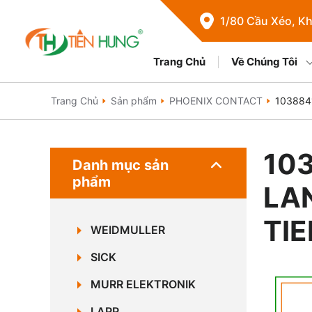
1/80 Cầu Xéo, Kh
Trang Chủ
Về Chúng Tôi
Trang Chủ
Sản phẩm
PHOENIX CONTACT
103884
103
Danh mục sản
phẩm
LA
TI
WEIDMULLER
SICK
MURR ELEKTRONIK
LAPP