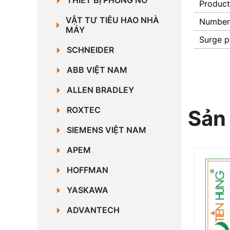
THIẾT BỊ PHÒNG NỔ
Product
VẬT TƯ TIÊU HAO NHÀ
Number 
MÁY
Surge p
SCHNEIDER
ABB VIỆT NAM
ALLEN BRADLEY
ROXTEC
Sản
SIEMENS VIỆT NAM
APEM
HOFFMAN
YASKAWA
ADVANTECH