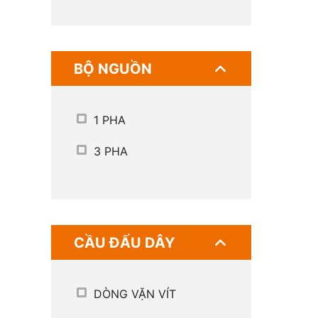
BỘ NGUỒN
1 PHA
3 PHA
CẦU ĐẤU DÂY
DÒNG VẶN VÍT