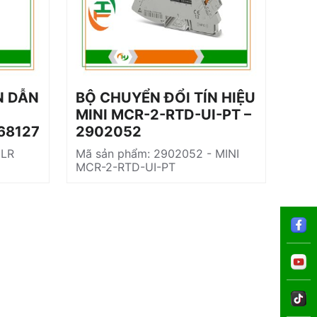
N DẪN
BỘ CHUYỂN ĐỔI TÍN HIỆU
CẦ
MINI MCR-2-RTD-UI-PT –
1,5
368127
2902052
Mã s
1,5/
ELR
Mã sản phẩm: 2902052 - MINI
MCR-2-RTD-UI-PT