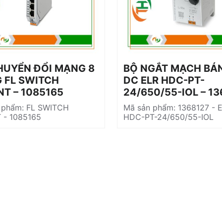
HUYỂN ĐỔI MẠNG 8
BỘ NGẮT MẠCH BÁ
 FL SWITCH
DC ELR HDC-PT-
NT – 1085165
24/650/55-IOL – 1
 phẩm: FL SWITCH
Mã sản phẩm: 1368127 - 
 - 1085165
HDC-PT-24/650/55-IOL