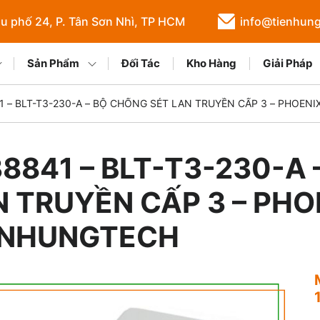
u phố 24, P. Tân Sơn Nhì, TP HCM
info@tienhun
Sản Phẩm
Đối Tác
Kho Hàng
Giải Pháp
1 – BLT-T3-230-A – BỘ CHỐNG SÉT LAN TRUYỀN CẤP 3 – PHOEN
8841 – BLT-T3-230-A
N TRUYỀN CẤP 3 – PHO
ENHUNGTECH