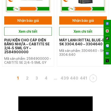
Nhận báo giá
Nhận báo giá
Xem chi tiết
Xem chi tiết
PHỤ KIỆN CHO CÁP ĐIỆN
MÁY LẠNH RITTAL BLUE-E
BẰNG NHỰA – CABTITE SE
SK 3304.640 – 3304640
2/4-5 SML GY –
Mã sản phẩm: 3304640 - SK
2584900000
3304.640
Mã sản phẩm: 2584900000 -
CABTITE SE 2/4-5 SML GY
1
2
3
4
…
439
440
441