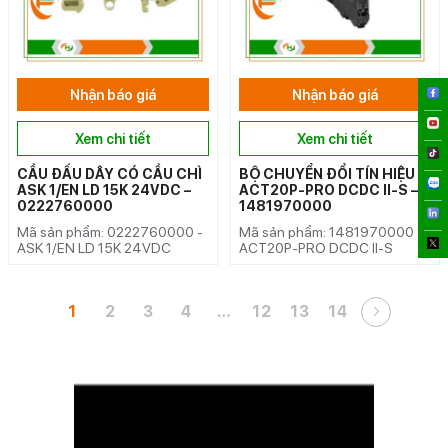
Nhận báo giá
Nhận báo giá
Xem chi tiết
Xem chi tiết
CẦU ĐẤU DÂY CÓ CẦU CHÌ
BỘ CHUYỂN ĐỔI TÍN HIỆU
ASK 1/EN LD 15K 24VDC –
ACT20P-PRO DCDC II-S –
0222760000
1481970000
Mã sản phẩm: 0222760000 -
Mã sản phẩm: 1481970000 -
ASK 1/EN LD 15K 24VDC
ACT20P-PRO DCDC II-S
1
2
3
4
…
12
13
14