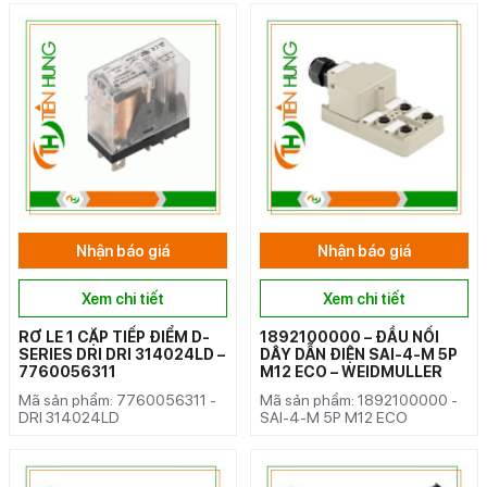
Nhận báo giá
Nhận báo giá
Xem chi tiết
Xem chi tiết
RƠ LE 1 CẶP TIẾP ĐIỂM D-
1892100000 – ĐẦU NỐI
SERIES DRI DRI 314024LD –
DÂY DẪN ĐIỆN SAI-4-M 5P
7760056311
M12 ECO – WEIDMULLER
Mã sản phẩm: 7760056311 -
Mã sản phẩm: 1892100000 -
DRI 314024LD
SAI-4-M 5P M12 ECO