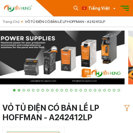
Tiếng Việt
Trang Chủ
VỎ TỦ ĐIỆN CÓ BẢN LỀ LP HOFFMAN – A242412LP
VỎ TỦ ĐIỆN CÓ BẢN LỀ LP
HOFFMAN - A242412LP