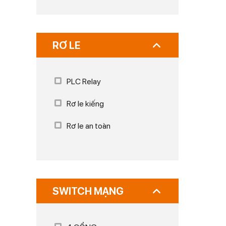
RƠ LE
PLC Relay
Rơ le kiếng
Rơ le an toàn
SWITCH MẠNG