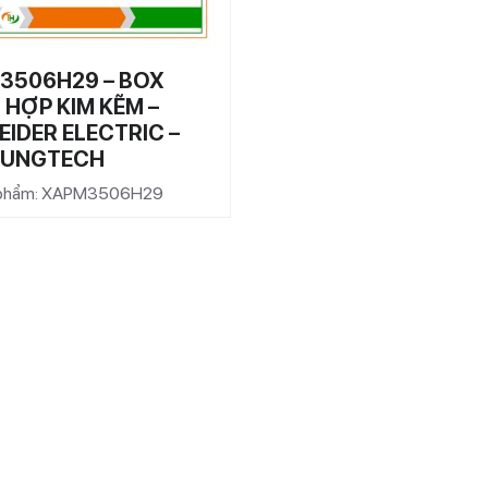
3506H29 – BOX
HỢP KIM KẼM –
IDER ELECTRIC –
HUNGTECH
 phẩm: XAPM3506H29