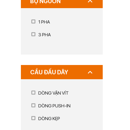
BỘ NGUỒN
1 PHA
3 PHA
CẦU ĐẤU DÂY
DÒNG VẶN VÍT
DÒNG PUSH-IN
DÒNG KẸP