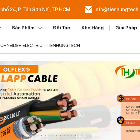
 phố 24, P. Tân Sơn Nhì, TP HCM
info@tienhungtech
Sản Phẩm
Đối Tác
Kho Hàng
Giải Pháp
SCHNEIDER ELECTRIC – TIENHUNGTECH