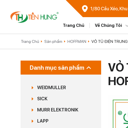
1/80 Cầu Xéo, Khu
Trang Chủ
Về Chúng Tôi
Trang Chủ
Sản phẩm
HOFFMAN
VỎ TỦ ĐIỆN TRUNG
VỎ 
Danh mục sản phẩm
HO
WEIDMULLER
SICK
MURR ELEKTRONIK
LAPP