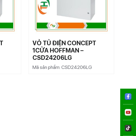
T
VỎ TỦ ĐIỆN CONCEPT
VỎ 
1CỬA HOFFMAN –
1C
CSD24206LG
CS
Mã sản phẩm: CSD24206LG
Mã s