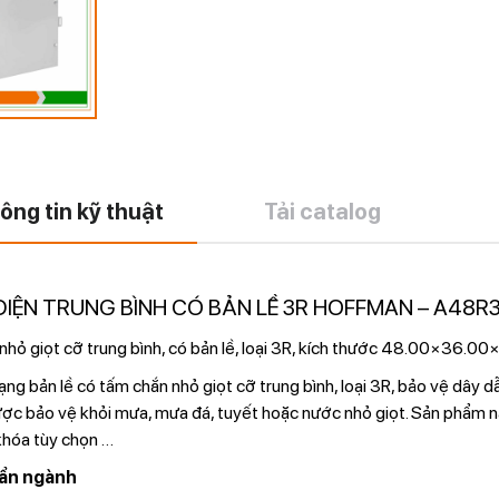
ông tin kỹ thuật
Tải catalog
ĐIỆN TRUNG BÌNH CÓ BẢN LỀ 3R HOFFMAN – A48R
hỏ giọt cỡ trung bình, có bản lề, loại 3R, kích thước 48.00×36.00×
ng bản lề có tấm chắn nhỏ giọt cỡ trung bình, loại 3R, bảo vệ dây d
ược bảo vệ khỏi mưa, mưa đá, tuyết hoặc nước nhỏ giọt. Sản phẩm nà
hóa tùy chọn
…
ẩn ngành