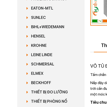
EATON-MTL
SUNLEC
BIHL+WIEDEMANN
HENSEL
Th
KROHNE
LEINE LINDE
SCHMERSAL
VỎ TỦ 
ELMEX
Tấm chắn n
Nắp đậy dạ
BECKHOFF
trời cần đ
THIẾT BỊ ĐO LƯỜNG
một móc k
THIẾT BỊ PHÒNG NỔ
Tiêu chu