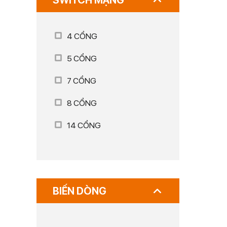
SWITCH MẠNG
4 CỔNG
5 CỔNG
7 CỔNG
8 CỔNG
14 CỔNG
BIẾN DÒNG