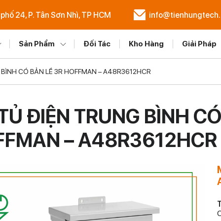
 phố 24, P. Tân Sơn Nhì, TP HCM
info@tienhungtech
Sản Phẩm
Đối Tác
Kho Hàng
Giải Pháp
 BÌNH CÓ BẢN LỀ 3R HOFFMAN – A48R3612HCR
TỦ ĐIỆN TRUNG BÌNH CÓ
FFMAN – A48R3612HCR
T
C