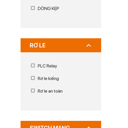
DÒNG KẸP
RƠ LE
PLC Relay
Rơ le kiếng
Rơ le an toàn