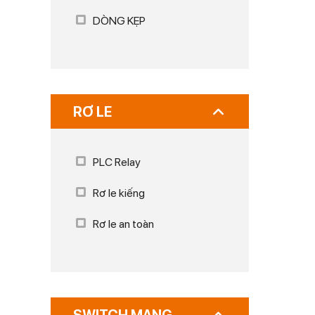
DÒNG KẸP
RƠ LE
PLC Relay
Rơ le kiếng
Rơ le an toàn