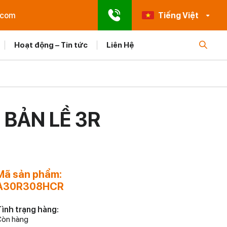
.com
Tiếng Việt
Hoạt động – Tin tức
Liên Hệ
 BẢN LỀ 3R
Mã sản phẩm:
A30R308HCR
ình trạng hàng:
òn hàng