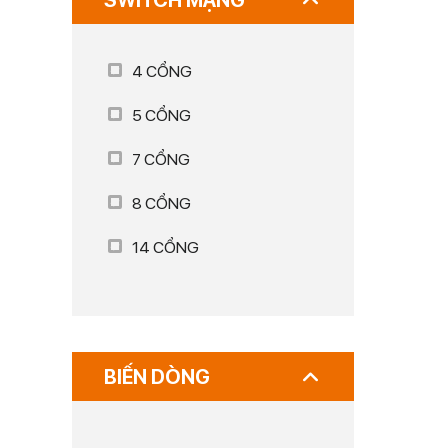
SWITCH MẠNG
4 CỔNG
5 CỔNG
7 CỔNG
8 CỔNG
14 CỔNG
BIẾN DÒNG