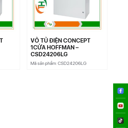
T
VỎ TỦ ĐIỆN CONCEPT
VỎ 
1CỬA HOFFMAN –
1C
CSD24206LG
CS
Mã sản phẩm: CSD24206LG
Mã s