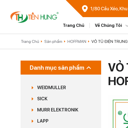
1/80 Cầu Xéo, Khu
Trang Chủ
Về Chúng Tôi
Trang Chủ
Sản phẩm
HOFFMAN
VỎ TỦ ĐIỆN TRUNG
VỎ 
Danh mục sản phẩm
HO
WEIDMULLER
SICK
MURR ELEKTRONIK
LAPP