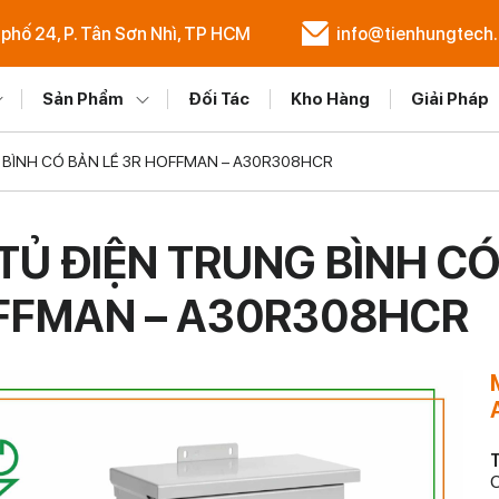
 phố 24, P. Tân Sơn Nhì, TP HCM
info@tienhungtech
Sản Phẩm
Đối Tác
Kho Hàng
Giải Pháp
 BÌNH CÓ BẢN LỀ 3R HOFFMAN – A30R308HCR
TỦ ĐIỆN TRUNG BÌNH CÓ
FFMAN – A30R308HCR
T
C