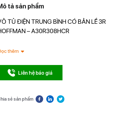
Mô tả sản phẩm
VỎ TỦ ĐIỆN TRUNG BÌNH CÓ BẢN LỀ 3R
Nhà nhập 
Nam.
HOFFMAN – A30R308HCR
Đọc thêm
Liên hệ báo giá
hia sẻ sản phẩm