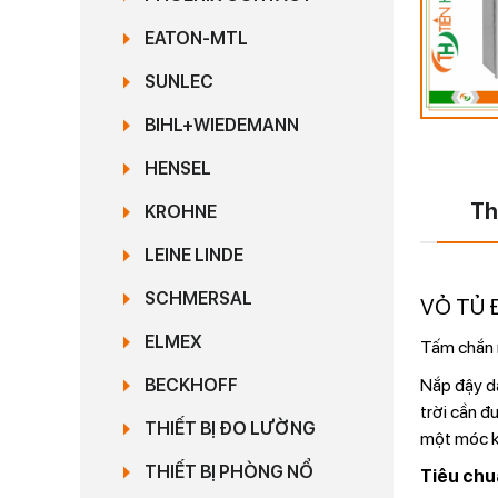
EATON-MTL
SUNLEC
BIHL+WIEDEMANN
HENSEL
Th
KROHNE
LEINE LINDE
SCHMERSAL
VỎ TỦ 
ELMEX
Tấm chắn n
Nắp đậy dạ
BECKHOFF
trời cần đ
THIẾT BỊ ĐO LƯỜNG
một móc k
THIẾT BỊ PHÒNG NỔ
Tiêu chu