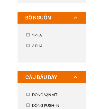
BỘ NGUỒN
1 PHA
3 PHA
CẦU ĐẤU DÂY
DÒNG VẶN VÍT
DÒNG PUSH-IN