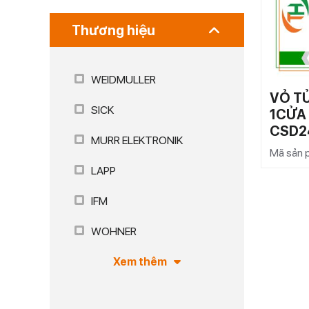
Thương hiệu
WEIDMULLER
VỎ T
SICK
1CỬA
CSD2
MURR ELEKTRONIK
Mã sản
LAPP
IFM
WOHNER
Xem thêm