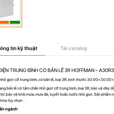
ông tin kỹ thuật
Tải catalog
ĐIỆN TRUNG BÌNH CÓ BẢN LỀ 3R HOFFMAN – A30R
hỏ giọt cỡ trung bình, có bản lề, loại 3R, kích thước 30.00×30.00×
ng bản lề có tấm chắn nhỏ giọt cỡ trung bình, loại 3R, bảo vệ dây d
ược bảo vệ khỏi mưa, mưa đá, tuyết hoặc nước nhỏ giọt. Sản phẩm nà
hóa tùy chọn
…
ẩn ngành