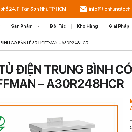
 phố 24, P. Tân Sơn Nhì, TP HCM
info@tienhungtech
Sản Phẩm
Đối Tác
Kho Hàng
Giải Pháp
 BÌNH CÓ BẢN LỀ 3R HOFFMAN – A30R248HCR
TỦ ĐIỆN TRUNG BÌNH CÓ
FFMAN – A30R248HCR
T
C