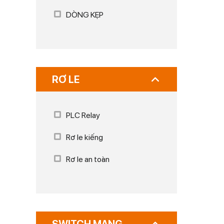
DÒNG KẸP
RƠ LE
PLC Relay
Rơ le kiếng
Rơ le an toàn