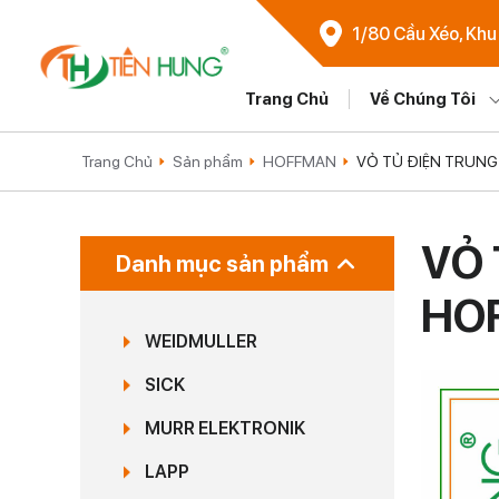
1/80 Cầu Xéo, Khu
Trang Chủ
Về Chúng Tôi
Trang Chủ
Sản phẩm
HOFFMAN
VỎ TỦ ĐIỆN TRUNG
VỎ 
Danh mục sản phẩm
HO
WEIDMULLER
SICK
MURR ELEKTRONIK
LAPP