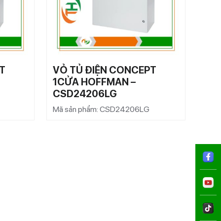
T
VỎ TỦ ĐIỆN CONCEPT
VỎ 
1CỬA HOFFMAN –
1C
CSD24206LG
CS
Mã sản phẩm: CSD24206LG
Mã s