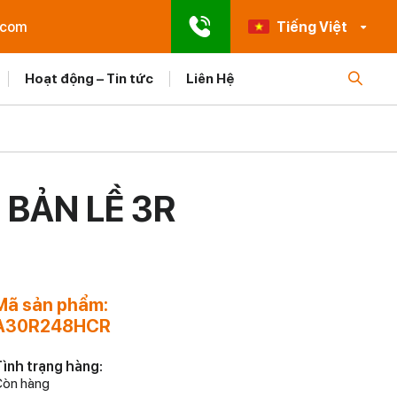
.com
Tiếng Việt
Hoạt động – Tin tức
Liên Hệ
 BẢN LỀ 3R
Mã sản phẩm:
A30R248HCR
ình trạng hàng:
òn hàng