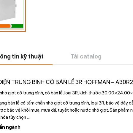
ông tin kỹ thuật
Tải catalog
ĐIỆN TRUNG BÌNH CÓ BẢN LỀ 3R HOFFMAN – A30
hỏ giọt cỡ trung bình, có bản lề, loại 3R, kích thước 30.00×24.00×
ng bản lề có tấm chắn nhỏ giọt cỡ trung bình, loại 3R, bảo vệ dây d
ược bảo vệ khỏi mưa, mưa đá, tuyết hoặc nước nhỏ giọt. Sản phẩm nà
hóa tùy chọn
…
ẩn ngành