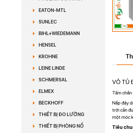
EATON-MTL
SUNLEC
BIHL+WIEDEMANN
HENSEL
Th
KROHNE
LEINE LINDE
SCHMERSAL
VỎ TỦ 
ELMEX
Tấm chắn n
Nắp đậy dạ
BECKHOFF
trời cần đ
THIẾT BỊ ĐO LƯỜNG
một móc k
THIẾT BỊ PHÒNG NỔ
Tiêu chu