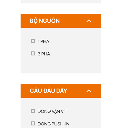
BỘ NGUỒN
1 PHA
3 PHA
CẦU ĐẤU DÂY
DÒNG VẶN VÍT
DÒNG PUSH-IN