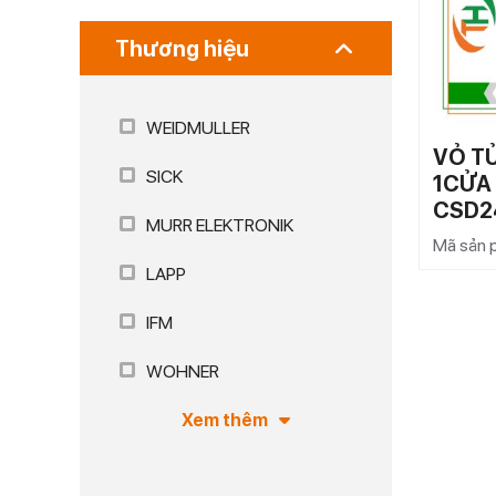
Thương hiệu
WEIDMULLER
VỎ T
SICK
1CỬA
CSD2
MURR ELEKTRONIK
Mã sản
LAPP
IFM
WOHNER
Xem thêm