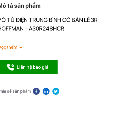
Mô tả sản phẩm
VỎ TỦ ĐIỆN TRUNG BÌNH CÓ BẢN LỀ 3R
Nhà nhập 
Nam.
HOFFMAN – A30R248HCR
Đọc thêm
Liên hệ báo giá
hia sẻ sản phẩm