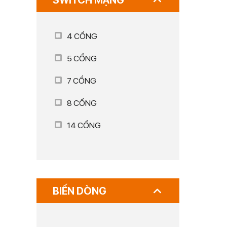
SWITCH MẠNG
4 CỔNG
5 CỔNG
7 CỔNG
8 CỔNG
14 CỔNG
BIẾN DÒNG