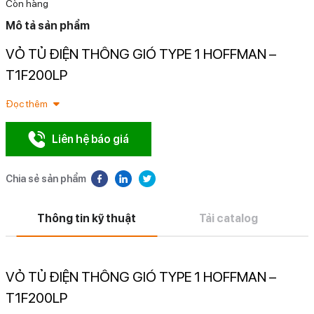
Còn hàng
Mô tả sản phẩm
VỎ TỦ ĐIỆN THÔNG GIÓ TYPE 1 HOFFMAN –
N
T1F200LP
Đọc thêm
Liên hệ báo giá
Chia sẻ sản phẩm
Thông tin kỹ thuật
Tải catalog
VỎ TỦ ĐIỆN THÔNG GIÓ TYPE 1 HOFFMAN –
T1F200LP