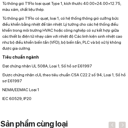
Tủ thông gió T1Flo loại quạt Type 1, kích thước 40.00×24.00×12.75,
màu xám, chất liệu thép.
Tủ thông gió T1Flo có quạt, loại 1, có hệ thống thông gió cưỡng bức
điều khiển bằng nhiệt để tản nhiệt. Lý tưởng cho các hệ thống điều
khiển trong môi trường HVAC hoặc công nghiệp có sự kết hợp giữa
các thiết bị điện tử nhạy cảm với nhiệt độ
Các linh kiện sinh nhiệt cao
như bộ điều khiển biến tần (VFD), bộ biến tần, PLC và bộ xử lý không
được gia cường.
Tiêu chuẩn ngành
Đạt chứng nhận UL 508A; Loại 1; Số hồ sơ E61997
Được chứng nhận cUL theo tiêu chuẩn CSA C22.2 số 94; Loại 1; Số hồ
sơ E61997
NEMA/EEMAC Loại 1
IEC 60529, IP20
Sản phẩm cùng loại