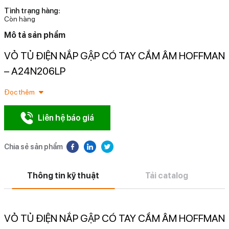
Tình trạng hàng:
Còn hàng
Mô tả sản phẩm
VỎ TỦ ĐIỆN NẮP GẬP CÓ TAY CẦM ÂM HOFFMAN
N
– A24N206LP
Đọc thêm
Liên hệ báo giá
Chia sẻ sản phẩm
Thông tin kỹ thuật
Tải catalog
VỎ TỦ ĐIỆN NẮP GẬP CÓ TAY CẦM ÂM HOFFMAN