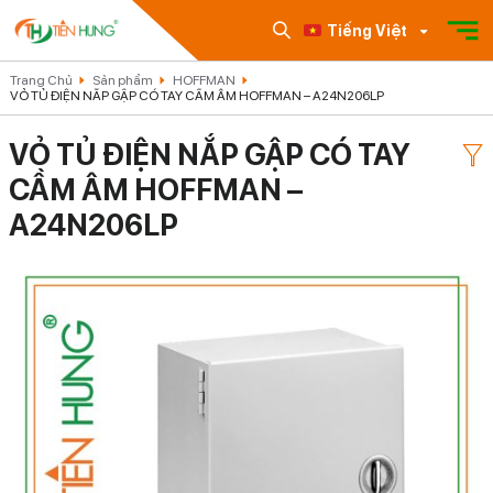
Tiếng Việt
Trang Chủ
Sản phẩm
HOFFMAN
VỎ TỦ ĐIỆN NẮP GẬP CÓ TAY CẦM ÂM HOFFMAN – A24N206LP
VỎ TỦ ĐIỆN NẮP GẬP CÓ TAY
CẦM ÂM HOFFMAN –
A24N206LP