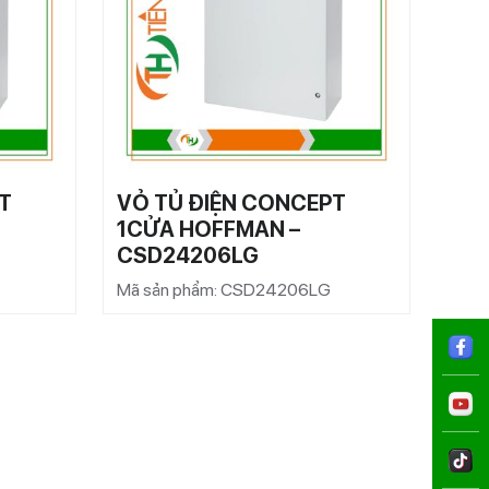
T
VỎ TỦ ĐIỆN CONCEPT
VỎ 
1CỬA HOFFMAN –
1C
CSD24206LG
CS
Mã sản phẩm: CSD24206LG
Mã s