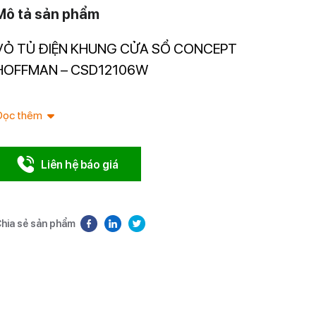
Mô tả sản phẩm
VỎ TỦ ĐIỆN KHUNG CỬA SỔ CONCEPT
Nhà nhập 
Nam.
HOFFMAN – CSD12106W
Đọc thêm
Liên hệ báo giá
hia sẻ sản phẩm