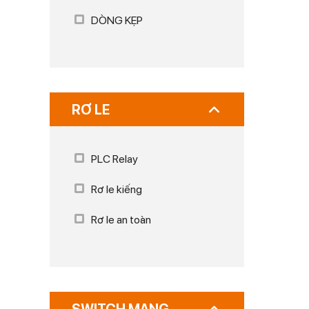
DÒNG KẸP
RƠ LE
PLC Relay
Rơ le kiếng
Rơ le an toàn