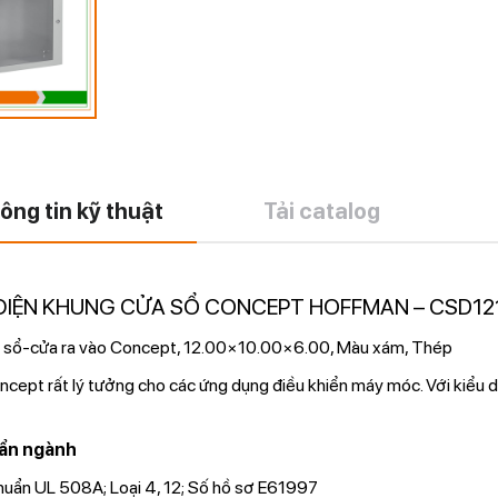
ông tin kỹ thuật
Tải catalog
ĐIỆN KHUNG CỬA SỔ CONCEPT HOFFMAN – CSD1
 sổ-cửa ra vào Concept, 12.00×10.00×6.00, Màu xám, Thép
cept rất lý tưởng cho các ứng dụng điều khiển máy móc. Với kiểu d
ẩn ngành
huẩn UL 508A; Loại 4, 12; Số hồ sơ E61997