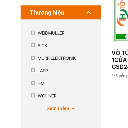
Thương hiệu
WEIDMULLER
SICK
VỎ T
MURR ELEKTRONIK
1CỬA
CSD2
LAPP
Mã sản
IFM
WOHNER
Xem thêm