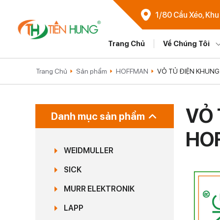
1/80 Cầu Xéo, Khu
Trang Chủ
Về Chúng Tôi
Trang Chủ
Sản phẩm
HOFFMAN
VỎ TỦ ĐIỆN KHUN
VỎ 
Danh mục sản phẩm
HO
WEIDMULLER
SICK
MURR ELEKTRONIK
LAPP