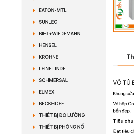
EATON-MTL
SUNLEC
BIHL+WIEDEMANN
HENSEL
Th
KROHNE
LEINE LINDE
SCHMERSAL
VỎ TỦ 
ELMEX
Khung cửa
Vỏ hộp Con
BECKHOFF
bền đẹp.
THIẾT BỊ ĐO LƯỜNG
Tiêu chu
THIẾT BỊ PHÒNG NỔ
Đạt tiêu c