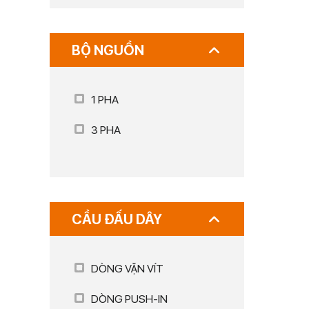
BỘ NGUỒN
1 PHA
3 PHA
CẦU ĐẤU DÂY
DÒNG VẶN VÍT
DÒNG PUSH-IN