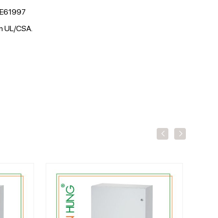
ơ E61997
ẩn UL/CSA.