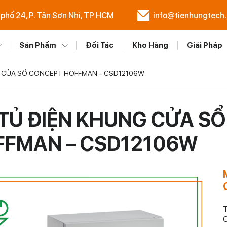
 phố 24, P. Tân Sơn Nhì, TP HCM
info@tienhungtech
Sản Phẩm
Đối Tác
Kho Hàng
Giải Pháp
G CỬA SỔ CONCEPT HOFFMAN – CSD12106W
TỦ ĐIỆN KHUNG CỬA S
FFMAN – CSD12106W
T
C