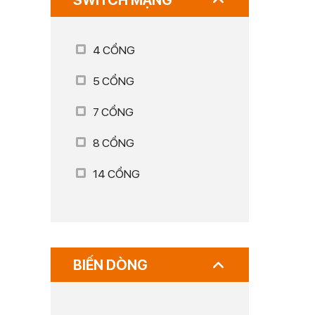
SWITCH MẠNG
4 CỔNG
5 CỔNG
7 CỔNG
8 CỔNG
14 CỔNG
BIẾN DÒNG