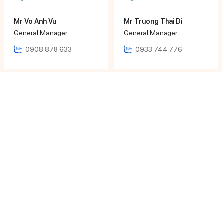
Mr Vo Anh Vu
Mr Truong Thai Di
General Manager
General Manager
0908 878 633
0933 744 776
Mr Huynh Ngoc Hoang
Ms Ngọc Nhi
Director
Sales Executive
0979 652 190
0933 12 64 64