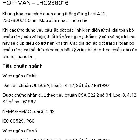
HOFFMAN – LHC236016
Khung bao che cảnh quan dạng thẳng đứng Loại 4 12,
230x600x155mm, Màu xám nhạt, Thép nhẹ
Khi các ứng dụng yêu cầu lắp đặt các linh kiện điện tử trải dài toàn bộ
chiều rộng của vỏ hộp, thiết kế nằm ngang thẩm mỹ của vỏ hộp InLine
này sẽ giúp điều đó trở nên khả thi. Các giá đỡ lắp đặt trải dài toàn bộ
chiều rộng có thể được khoan ở bất kỳ vị trí nào dọc theo chiều dài của
chúng, mang lại
…
Tiêu chuẩn ngành
Vách ngăn cửa kín:
Đạt tiêu chuẩn UL 508A; Loại 3, 4, 12; Số hồ sơ E61997
Được chứng nhận cUL theo tiêu chuẩn CSA C22.2 số 94; Loại 3, 4, 12;
Số hồ sơ E61997
NEMA/EEMAC Loại 3, 4, 12
IEC 60529, IP66
Vách ngăn cửa sổ: