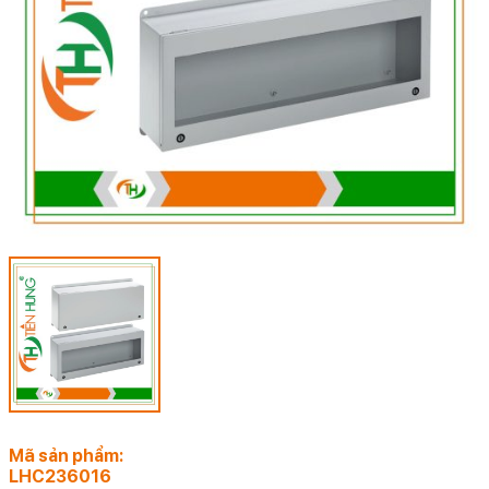
Mã sản phẩm:
LHC236016