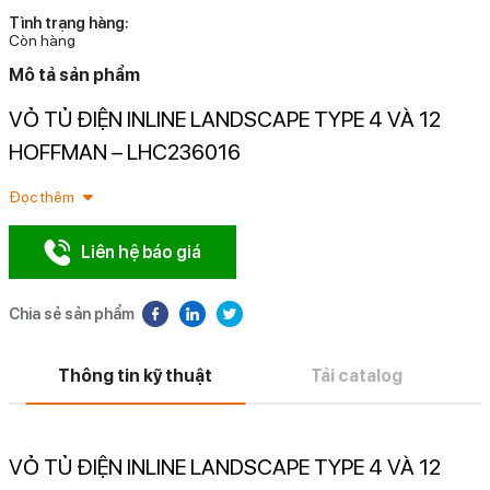
Tình trạng hàng:
Còn hàng
Mô tả sản phẩm
VỎ TỦ ĐIỆN INLINE LANDSCAPE TYPE 4 VÀ 12
N
HOFFMAN – LHC236016
Đọc thêm
Liên hệ báo giá
Chia sẻ sản phẩm
Thông tin kỹ thuật
Tải catalog
VỎ TỦ ĐIỆN INLINE LANDSCAPE TYPE 4 VÀ 12