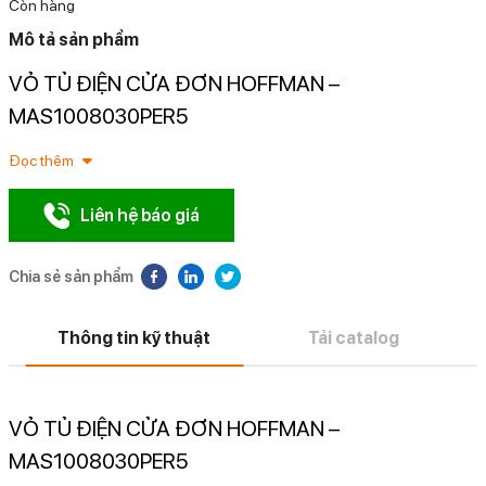
Còn hàng
Mô tả sản phẩm
VỎ TỦ ĐIỆN CỬA ĐƠN HOFFMAN –
N
MAS1008030PER5
Đọc thêm
Liên hệ báo giá
Chia sẻ sản phẩm
Thông tin kỹ thuật
Tải catalog
VỎ TỦ ĐIỆN CỬA ĐƠN HOFFMAN –
MAS1008030PER5