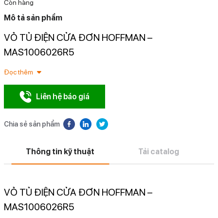
Còn hàng
Mô tả sản phẩm
VỎ TỦ ĐIỆN CỬA ĐƠN HOFFMAN –
N
MAS1006026R5
Đọc thêm
Liên hệ báo giá
Chia sẻ sản phẩm
Thông tin kỹ thuật
Tải catalog
VỎ TỦ ĐIỆN CỬA ĐƠN HOFFMAN –
MAS1006026R5