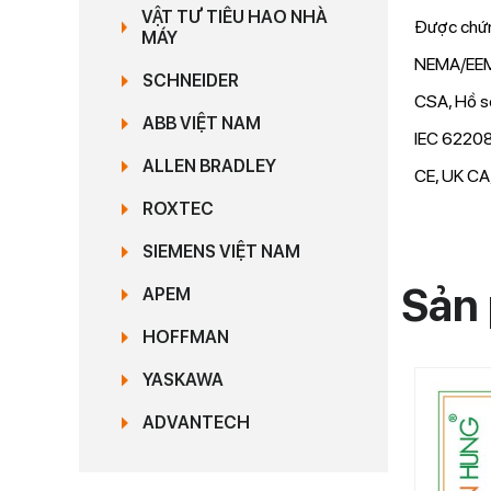
VẬT TƯ TIÊU HAO NHÀ
Được chứn
MÁY
NEMA/EEM
SCHNEIDER
CSA, Hồ s
ABB VIỆT NAM
IEC 62208
ALLEN BRADLEY
CE, UK CA
ROXTEC
SIEMENS VIỆT NAM
Sản 
APEM
HOFFMAN
YASKAWA
ADVANTECH