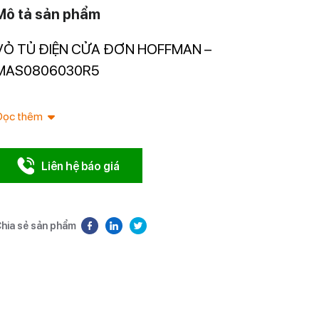
Mô tả sản phẩm
VỎ TỦ ĐIỆN CỬA ĐƠN HOFFMAN –
Nhà nhập 
Nam.
MAS0806030R5
Đọc thêm
Liên hệ báo giá
hia sẻ sản phẩm