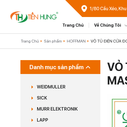
1/80 Cầu Xéo, Khu
Trang Chủ
Về Chúng Tôi
Trang Chủ
Sản phẩm
HOFFMAN
VỎ TỦ ĐIỆN CỬA 
VỎ 
Danh mục sản phẩm
MA
WEIDMULLER
SICK
MURR ELEKTRONIK
LAPP