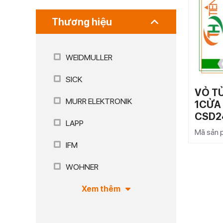
Thương hiệu
WEIDMULLER
SICK
VỎ T
MURR ELEKTRONIK
1CỬA
CSD2
LAPP
Mã sản
IFM
WOHNER
Xem thêm