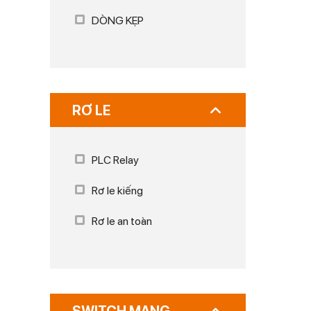
DÒNG KẸP
RƠ LE
PLC Relay
Rơ le kiếng
Rơ le an toàn