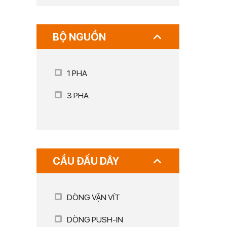
BỘ NGUỒN
1 PHA
3 PHA
CẦU ĐẤU DÂY
DÒNG VẶN VÍT
DÒNG PUSH-IN