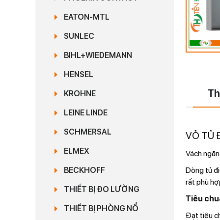
EATON-MTL
SUNLEC
BIHL+WIEDEMANN
HENSEL
Th
KROHNE
LEINE LINDE
SCHMERSAL
VỎ TỦ 
ELMEX
Vách ngăn
Dòng tủ đi
BECKHOFF
rất phù hợ
THIẾT BỊ ĐO LƯỜNG
Tiêu chu
THIẾT BỊ PHÒNG NỔ
Đạt tiêu c