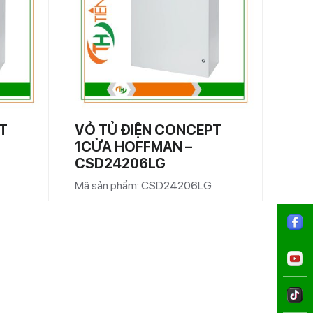
T
VỎ TỦ ĐIỆN CONCEPT
VỎ 
1CỬA HOFFMAN –
1C
CSD24206LG
CS
Mã sản phẩm: CSD24206LG
Mã s