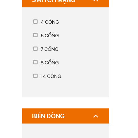
SWITCH MẠNG
4 CỔNG
5 CỔNG
7 CỔNG
8 CỔNG
14 CỔNG
BIẾN DÒNG