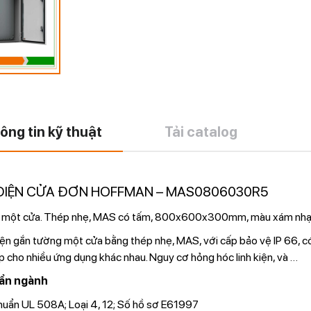
ông tin kỹ thuật
Tải catalog
ĐIỆN CỬA ĐƠN HOFFMAN – MAS0806030R5
 một cửa. Thép nhẹ, MAS có tấm, 800x600x300mm, màu xám nhạ
ện gắn tường một cửa bằng thép nhẹ, MAS, với cấp bảo vệ IP 66, có
p cho nhiều ứng dụng khác nhau. Nguy cơ hỏng hóc linh kiện, và
…
ẩn ngành
huẩn UL 508A; Loại 4, 12; Số hồ sơ E61997