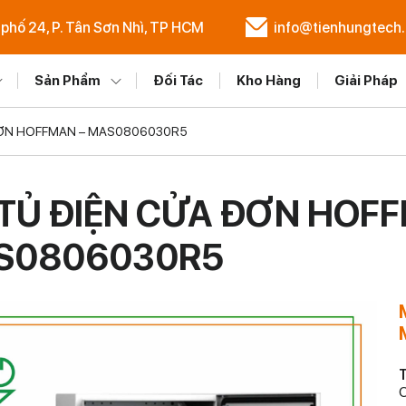
 phố 24, P. Tân Sơn Nhì, TP HCM
info@tienhungtech
Sản Phẩm
Đối Tác
Kho Hàng
Giải Pháp
ĐƠN HOFFMAN – MAS0806030R5
TỦ ĐIỆN CỬA ĐƠN HOFF
S0806030R5
T
C