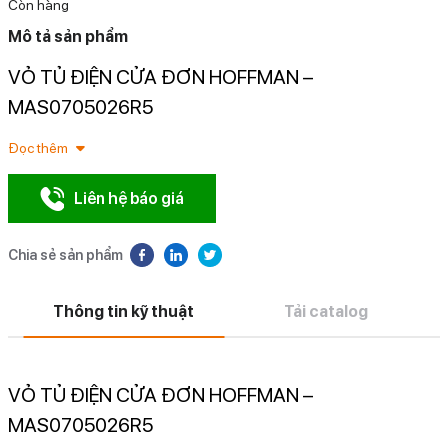
Còn hàng
Mô tả sản phẩm
VỎ TỦ ĐIỆN CỬA ĐƠN HOFFMAN –
N
MAS0705026R5
Đọc thêm
Liên hệ báo giá
Chia sẻ sản phẩm
Thông tin kỹ thuật
Tải catalog
VỎ TỦ ĐIỆN CỬA ĐƠN HOFFMAN –
MAS0705026R5