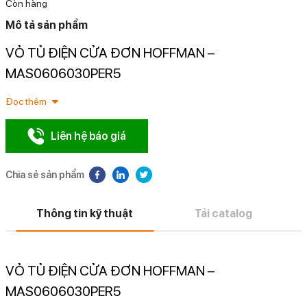
Còn hàng
Mô tả sản phẩm
VỎ TỦ ĐIỆN CỬA ĐƠN HOFFMAN –
N
MAS0606030PER5
Đọc thêm
Liên hệ báo giá
Chia sẻ sản phẩm
Thông tin kỹ thuật
Tải catalog
VỎ TỦ ĐIỆN CỬA ĐƠN HOFFMAN –
MAS0606030PER5