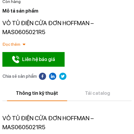
Còn hàng
Mô tả sản phẩm
VỎ TỦ ĐIỆN CỬA ĐƠN HOFFMAN –
N
MAS0605021R5
Đọc thêm
Liên hệ báo giá
Chia sẻ sản phẩm
Thông tin kỹ thuật
Tải catalog
VỎ TỦ ĐIỆN CỬA ĐƠN HOFFMAN –
MAS0605021R5