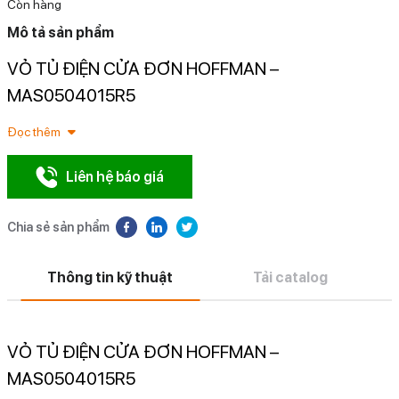
Còn hàng
Mô tả sản phẩm
VỎ TỦ ĐIỆN CỬA ĐƠN HOFFMAN –
N
MAS0504015R5
Đọc thêm
Liên hệ báo giá
Chia sẻ sản phẩm
Thông tin kỹ thuật
Tải catalog
VỎ TỦ ĐIỆN CỬA ĐƠN HOFFMAN –
MAS0504015R5