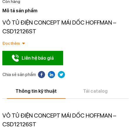
Còn hàng
Mô tả sản phẩm
VỎ TỦ ĐIỆN CONCEPT MÁI DỐC HOFFMAN –
N
CSD12126ST
Đọc thêm
Liên hệ báo giá
Chia sẻ sản phẩm
Thông tin kỹ thuật
Tải catalog
VỎ TỦ ĐIỆN CONCEPT MÁI DỐC HOFFMAN –
CSD12126ST