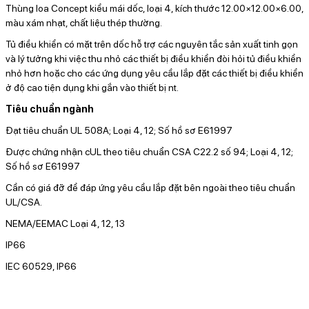
Thùng loa Concept kiểu mái dốc, loại 4, kích thước 12.00×12.00×6.00,
màu xám nhạt, chất liệu thép thường.
Tủ điều khiển có mặt trên dốc hỗ trợ các nguyên tắc sản xuất tinh gọn
và lý tưởng khi việc thu nhỏ các thiết bị điều khiển đòi hỏi tủ điều khiển
nhỏ hơn hoặc cho các ứng dụng yêu cầu lắp đặt các thiết bị điều khiển
ở độ cao tiện dụng khi gắn vào thiết bị
nt.
Tiêu chuẩn ngành
Đạt tiêu chuẩn UL 508A; Loại 4, 12; Số hồ sơ E61997
Được chứng nhận cUL theo tiêu chuẩn CSA C22.2 số 94; Loại 4, 12;
Số hồ sơ E61997
Cần có giá đỡ để đáp ứng yêu cầu lắp đặt bên ngoài theo tiêu chuẩn
UL/CSA.
NEMA/EEMAC Loại 4, 12, 13
IP66
IEC 60529, IP66