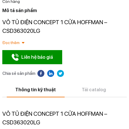
Còn hàng
Mô tả sản phẩm
VỎ TỦ ĐIỆN CONCEPT 1 CỬA HOFFMAN –
N
CSD363020LG
Đọc thêm
Liên hệ báo giá
Chia sẻ sản phẩm
Thông tin kỹ thuật
Tải catalog
VỎ TỦ ĐIỆN CONCEPT 1 CỬA HOFFMAN –
CSD363020LG