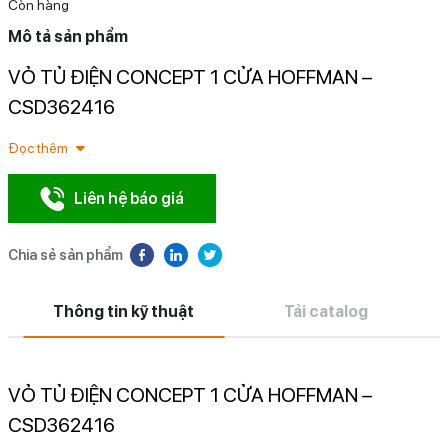
Còn hàng
Mô tả sản phẩm
VỎ TỦ ĐIỆN CONCEPT 1 CỬA HOFFMAN –
N
CSD362416
Đọc thêm
Liên hệ báo giá
Chia sẻ sản phẩm
Thông tin kỹ thuật
Tải catalog
VỎ TỦ ĐIỆN CONCEPT 1 CỬA HOFFMAN –
CSD362416