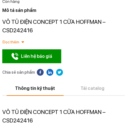
Còn hàng
Mô tả sản phẩm
VỎ TỦ ĐIỆN CONCEPT 1 CỬA HOFFMAN –
N
CSD242416
Đọc thêm
Liên hệ báo giá
Chia sẻ sản phẩm
Thông tin kỹ thuật
Tải catalog
VỎ TỦ ĐIỆN CONCEPT 1 CỬA HOFFMAN –
CSD242416